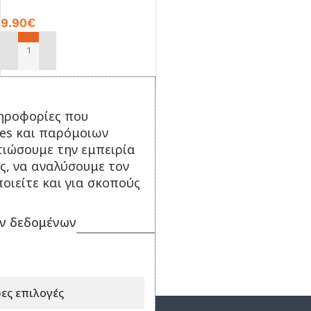
9.90
€
ΠΡΟΣΘΉΚΗ ΣΤΟ ΚΑΛΆΘΙ
Κωδικός:
DR725004
ηροφορίες που
ies και παρόμοιων
τιώσουμε την εμπειρία
ς, να αναλύσουμε τον
οιείτε και για σκοπούς
ν δεδομένων
ες επιλογές