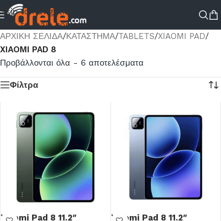
Skip to navigation
Skip to main content
ΑΡΧΙΚΉ ΣΕΛΊΔΑ
/
ΚΑΤΆΣΤΗΜΑ
/
TABLETS
/
XIAOMI PAD
/
XIAOMI PAD 8
Προβάλλονται όλα - 6 αποτελέσματα
Φίλτρα
Xiaomi Pad 8 11.2″
Xiaomi Pad 8 11.2″