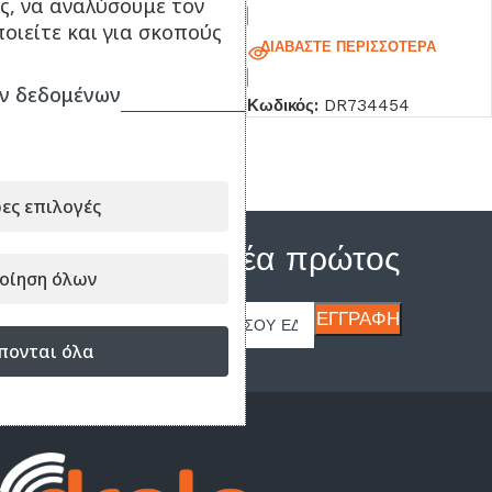
ς, να αναλύσουμε τον
οιείτε και για σκοπούς
ΔΙΑΒΆΣΤΕ ΠΕΡΙΣΣΌΤΕΡΑ
ΔΙΑΒΆΣΤΕ ΠΕΡΙΣΣΌΤΕΡΑ
ν δεδομένων
Κωδικός:
DR734468
Κωδικός:
DR734454
ες επιλογές
Μάθε τα νέα πρώτος
οίηση όλων
πονται όλα