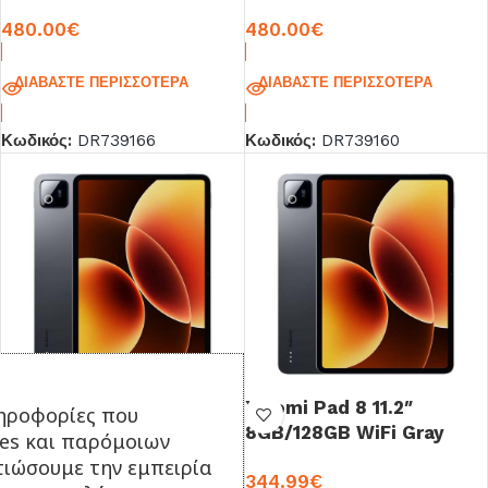
Global Edition
Global Edition
480.00
€
480.00
€
ΔΙΑΒΆΣΤΕ ΠΕΡΙΣΣΌΤΕΡΑ
ΔΙΑΒΆΣΤΕ ΠΕΡΙΣΣΌΤΕΡΑ
Κωδικός:
DR739166
Κωδικός:
DR739160
Xiaomi Pad 8 11.2″
Xiaomi Pad 8 11.2″
ηροφορίες που
8GB/256GB WiFi Gray
8GB/128GB WiFi Gray
ies και παρόμοιων
Global Edition
Global Edition
τιώσουμε την εμπειρία
390.35
€
344.99
€