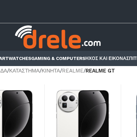
ARTWATCHES
GAMING & COMPUTERS
ΗΧΟΣ ΚΑΙ ΕΙΚΟΝΑ
ΣΠΙΤ
ΊΔΑ
/
ΚΑΤΆΣΤΗΜΑ
/
ΚΙΝΗΤΑ
/
REALME
/
REALME GT