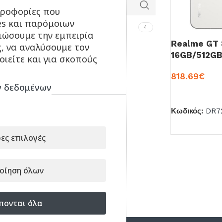
ηροφορίες που
es και παρόμοιων
Realme
4
τιώσουμε την εμπειρία
Realme GT 
ς, να αναλύσουμε τον
16GB/512GB
ιείτε και για σκοπούς
818.69
€
 δεδομένων
ΠΡΟΣΘΉΚΗ ΣΤ
Κωδικός:
DR7
ες επιλογές
οίηση όλων
πονται όλα