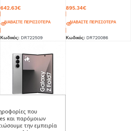
8GB/128GB Black EU
Jetblack
642.63
€
895.34
€
ΔΙΑΒΆΣΤΕ ΠΕΡΙΣΣΌΤΕΡΑ
ΔΙΑΒΆΣΤΕ ΠΕΡΙΣΣΌΤΕΡΑ
Κωδικός:
DR722509
Κωδικός:
DR720086
Samsung Galaxy Z Fold 7
ηροφορίες που
5G Dual Sim 12GB/256GB
ies και παρόμοιων
Silver Shadow
τιώσουμε την εμπειρία
1,536.63
€