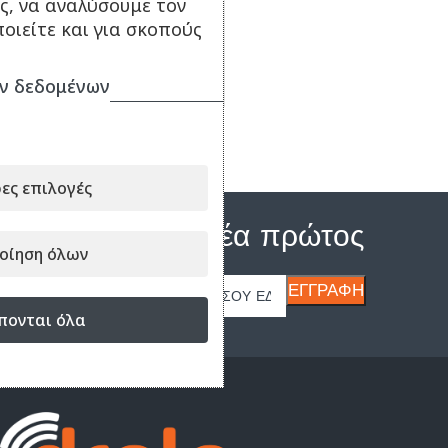
ς, να αναλύσουμε τον
οιείτε και για σκοπούς
ΔΙΑΒΆΣΤΕ ΠΕΡΙΣΣΌΤΕΡΑ
ν δεδομένων
Κωδικός:
DR720064
ες επιλογές
Μάθε τα νέα πρώτος
οίηση όλων
πονται όλα