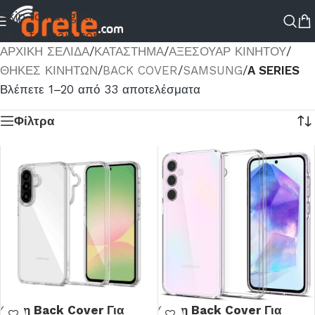
Skip to navigation
Skip to main content
ΑΡΧΙΚΉ ΣΕΛΊΔΑ
/
ΚΑΤΆΣΤΗΜΑ
/
ΑΞΕΣΟΥΑΡ ΚΙΝΗΤΟΥ
/
ΘΗΚΕΣ ΚΙΝΗΤΩΝ
/
BACK COVER
/
SAMSUNG
/
A SERIES
Βλέπετε 1–20 από 33 αποτελέσματα
Φίλτρα
Θήκη Back Cover Για
Θήκη Back Cover Για