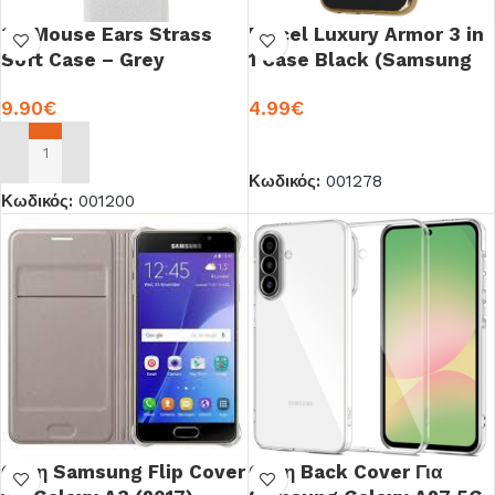
3D Mouse Ears Strass
Forcel Luxury Armor 3 in
Soft Case – Grey
1 Case Black (Samsung
(Samsung Galaxy A3
Galaxy A3 2017)
9.90
€
4.99
€
2017)
ΠΡΟΣΘΉΚΗ ΣΤΟ ΚΑΛΆΘΙ
ΠΡΟΣΘΉΚΗ ΣΤΟ ΚΑΛΆΘΙ
Κωδικός:
001278
Κωδικός:
001200
Θήκη Samsung Flip Cover
Θήκη Back Cover Για