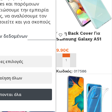
ies και παρόμοιων
τιώσουμε την εμπειρία
ς, να αναλύσουμε τον
οιείτε και για σκοπούς
Θήκη Back Cover Για
Θήκη Back Cover Για
ν δεδομένων
Samsung Galaxy A42
Samsung Galaxy A51
OEM
Σιλικόνη OEM
9.90
€
9.90
€
ες επιλογές
ΠΡΟΣΘΉΚΗ ΣΤΟ ΚΑΛΆΘΙ
ΠΡΟΣΘΉΚΗ ΣΤΟ ΚΑΛΆΘΙ
Κωδικός:
018721
Κωδικός:
017586
οίηση όλων
πονται όλα