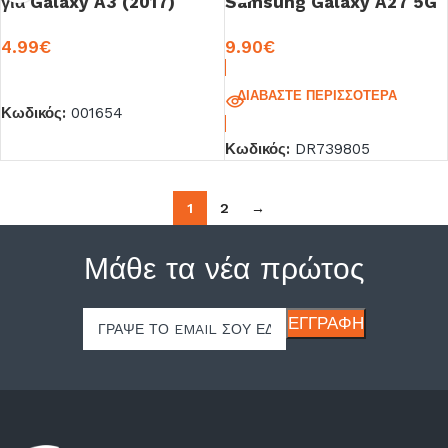
για Galaxy A3 (2017)
Samsung Galaxy A27 5G
Χρυσή OEM
Σιλικόνη OEM
4.99
€
9.90
€
ΠΡΟΣΘΉΚΗ ΣΤΟ ΚΑΛΆΘΙ
ΔΙΑΒΆΣΤΕ ΠΕΡΙΣΣΌΤΕΡΑ
Κωδικός:
001654
Κωδικός:
DR739805
1
2
→
Μάθε τα νέα πρώτος