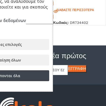
ς, να αναλύσουμε τον
οιείτε και για σκοπούς
ΔΙΑΒΆΣΤΕ ΠΕΡΙΣΣΌΤΕΡΑ
ΔΙΑΒΆΣΤΕ ΠΕΡΙΣΣΌΤΕΡΑ
ν δεδομένων
Κωδικός:
DR734413
Κωδικός:
DR734402
ες επιλογές
Μάθε τα νέα πρώτος
οίηση όλων
πονται όλα