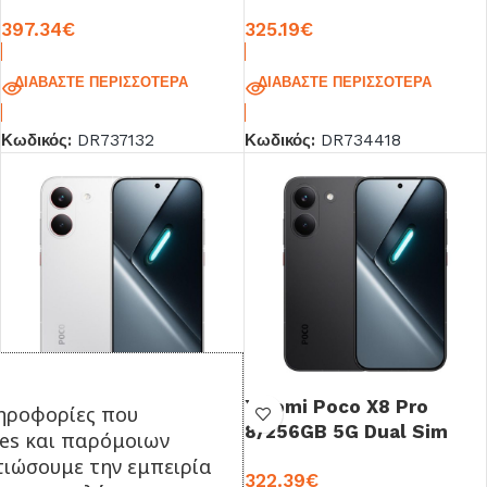
Black
Mint Green
397.34
€
325.19
€
ΔΙΑΒΆΣΤΕ ΠΕΡΙΣΣΌΤΕΡΑ
ΔΙΑΒΆΣΤΕ ΠΕΡΙΣΣΌΤΕΡΑ
Κωδικός:
DR737132
Κωδικός:
DR734418
Xiaomi Poco X8 Pro
Xiaomi Poco X8 Pro
ηροφορίες που
8/256GB 5G Dual Sim
8/256GB 5G Dual Sim
ies και παρόμοιων
White
Black
τιώσουμε την εμπειρία
335.48
€
322.39
€