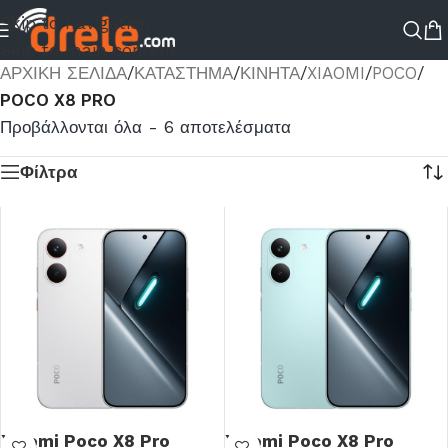
Skip to navigation
Skip to main content
ΑΡΧΙΚΉ ΣΕΛΊΔΑ
/
ΚΑΤΆΣΤΗΜΑ
/
ΚΙΝΗΤΑ
/
XIAOMI
/
POCO
/
POCO X8 PRO
Προβάλλονται όλα - 6 αποτελέσματα
Φίλτρα
Xiaomi Poco X8 Pro
Xiaomi Poco X8 Pro