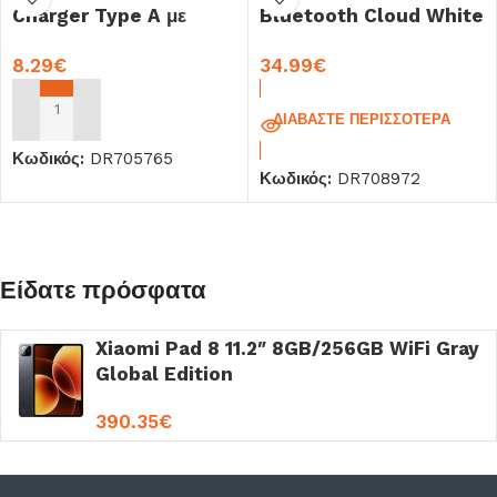
Charger Type A με
Bluetooth Cloud White
Καλώδιο USB-C White
(BHR9250GL)
8.29
€
34.99
€
(BHR9956EU)
ΠΡΟΣΘΉΚΗ ΣΤΟ ΚΑΛΆΘΙ
ΔΙΑΒΆΣΤΕ ΠΕΡΙΣΣΌΤΕΡΑ
Κωδικός:
DR705765
Κωδικός:
DR708972
Είδατε πρόσφατα
Xiaomi Pad 8 11.2″ 8GB/256GB WiFi Gray
Global Edition
390.35
€