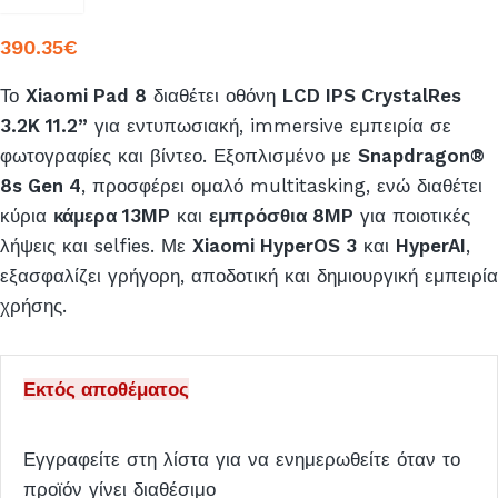
390.35
€
Το
Xiaomi Pad 8
διαθέτει οθόνη
LCD IPS CrystalRes
3.2K 11.2”
για εντυπωσιακή, immersive εμπειρία σε
φωτογραφίες και βίντεο. Εξοπλισμένο με
Snapdragon®
8s Gen 4
, προσφέρει ομαλό multitasking, ενώ διαθέτει
κύρια
κάμερα 13MP
και
εμπρόσθια 8MP
για ποιοτικές
λήψεις και selfies. Με
Xiaomi HyperOS 3
και
HyperAI
,
εξασφαλίζει γρήγορη, αποδοτική και δημιουργική εμπειρία
χρήσης.
Εκτός αποθέματος
Εγγραφείτε στη λίστα για να ενημερωθείτε όταν το
προϊόν γίνει διαθέσιμο