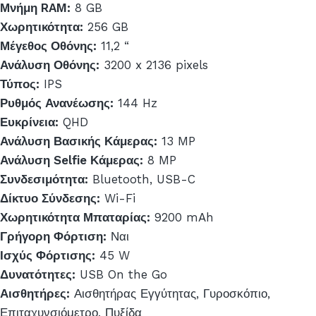
Μνήμη RAM:
8 GB
Χωρητικότητα:
256 GB
Μέγεθος Οθόνης:
11,2 “
Ανάλυση Οθόνης:
3200 x 2136 pixels
Τύπος:
IPS
Ρυθμός Ανανέωσης:
144 Hz
Ευκρίνεια:
QHD
Ανάλυση Βασικής Κάμερας:
13 MP
Ανάλυση Selfie Κάμερας:
8 MP
Συνδεσιμότητα:
Bluetooth, USB-C
Δίκτυο Σύνδεσης:
Wi-Fi
Χωρητικότητα Μπαταρίας:
9200 mAh
Γρήγορη Φόρτιση:
Ναι
Ισχύς Φόρτισης:
45 W
Δυνατότητες:
USB On the Go
Αισθητήρες:
Αισθητήρας Εγγύτητας, Γυροσκόπιο,
Επιταχυνσιόμετρο, Πυξίδα