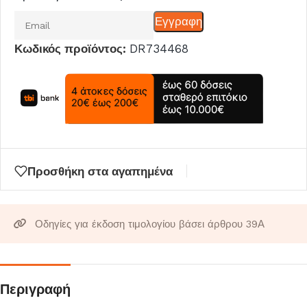
Εισάγετε
Εγγραφη
το
Κωδικός προϊόντος:
DR734468
email
σας
για
να
μπείτε
στη
λίστα
Προσθήκη στα αγαπημένα
αναμονής
για
αυτό
Οδηγίες για έκδοση τιμολογίου βάσει άρθρου 39Α
το
προϊόν
Περιγραφή