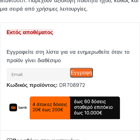
Bluetooth. Παρέχουν αξιόλογη ποιότητα ήχου, καθώς και
μια σειρά από χρήσιμες λειτουργίες.
Εκτός αποθέματος
Εγγραφείτε στη λίστα για να ενημερωθείτε όταν το
προϊόν γίνει διαθέσιμο
Εισάγετε
Εγγραφη
το
Κωδικός προϊόντος:
DR708972
email
σας
για
να
μπείτε
στη
λίστα