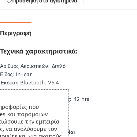
Προσθήκη στα αγαπημένα
αναμονής
για
αυτό
το
Περιγραφή
προϊόν
Τεχνικά χαρακτηριστικά:
Αριθμός Ακουστικών: Διπλό
Είδος: In-ear
Έκδοση Bluetooth: V5.4
Χρόνος Λειτουργίας: 10 hrs
Λειτουργία με Θήκη Φόρτισης: 42 hrs
ηροφορίες που
Multipoint Pairing:
Ναι
ies και παρόμοιων
Θήκη Φόρτισης: Ναι
τιώσουμε την εμπειρία
Αντοχή στον Ιδρώτα: Όχι
ς, να αναλύσουμε τον
Active Noise Cancellation:
Ναι
οιείτε και για σκοπούς