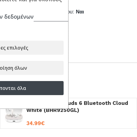
Γρήγορη Φόρτιση:
Ναι
Μείωση Θορύβου Μικροφώνου:
Ναι
ν δεδομένων
Εγγύηση: 1 έτος
ες επιλογές
ΣΥΝΔΥΑΣΕ ΤΟ ΜΕ...
οίηση όλων
Είδατε πρόσφατα
πονται όλα
Xiaomi Redmi Buds 6 Bluetooth Cloud
White (BHR9250GL)
34.99
€