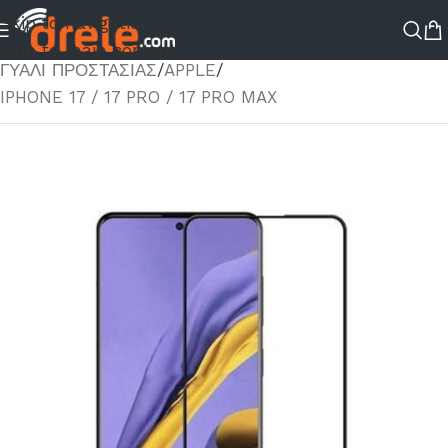
Skip to navigation
ΑΡΧΙΚΉ ΣΕΛΊΔΑ
/
ΚΑΤΆΣΤΗΜΑ
/
ΑΞΕΣΟΥΑΡ ΚΙΝΗΤΟΥ
/
Skip to main content
ΓΥΑΛΊ ΠΡΟΣΤΑΣΊΑΣ
/
APPLE
/
IPHONE 17 / 17 PRO / 17 PRO MAX