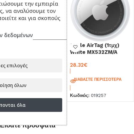
τιώσουμε την εμπειρία
ς, να αναλύσουμε τον
οιείτε και για σκοπούς
ν δεδομένων
Θήκη Back Cover Για
Apple AirTag (1τμχ)
iPhone 16 Σιλικόνη OEM
White MX532ZM/A
9.90
€
28.32
€
ες επιλογές
ΠΡΟΣΘΉΚΗ ΣΤΟ ΚΑΛΆΘΙ
ΔΙΑΒΆΣΤΕ ΠΕΡΙΣΣΌΤΕΡΑ
Κωδικός:
DR698507
οίηση όλων
Κωδικός:
019257
πονται όλα
Είδατε πρόσφατα