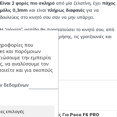
Είναι 2 φορές πιο σκληρό
από μία ζελατίνη, έχει
πάχος
μόλις 0,3mm
και είναι
πλήρως διαφανές
για να
δουλεύεις στο κινητό σου σαν να μην υπάρχει.
Η “αόρατη” ασπίδα θα προστατεύσει το κινητό σου, από
τις φθορές της καθημερινής χρήσης, τις γρατζουνιές και
τη σκόνη και τις δαχτυλιές !!!
ηροφορίες που
ies και παρόμοιων
τιώσουμε την εμπειρία
ς, να αναλύσουμε τον
οιείτε και για σκοπούς
ΣΥΝΔΥΑΣΕ ΤΟ ΜΕ...
ν δεδομένων
Είδατε πρόσφατα
ες επιλογές
Γυαλί Προστασίας Για Poco F6 PRO