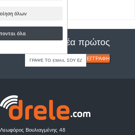
9.90
€
οίηση όλων
πονται όλα
Μάθε τα νέα πρώτος
Λεωφόρος Βουλιαγμένης 48