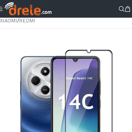
Skip to navigation
ΑΡΧΙΚΉ ΣΕΛΊΔΑ
/
ΚΑΤΆΣΤΗΜΑ
/
ΑΞΕΣΟΥΑΡ ΚΙΝΗΤΟΥ
/
Skip to main content
XIAOMI
/
REDMI