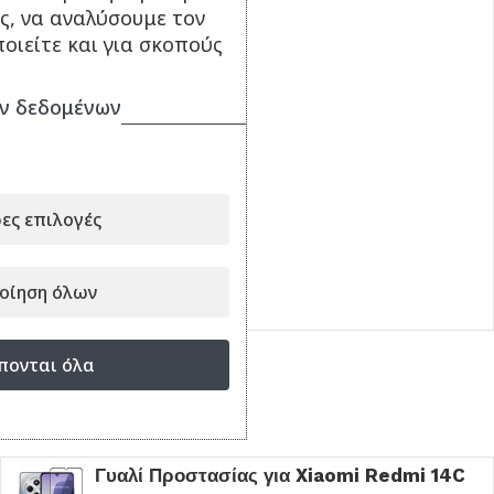
ς, να αναλύσουμε τον
οιείτε και για σκοπούς
ν δεδομένων
Θήκη Back Cover Για
Xiaomi Redmi 14C
Σιλικόνη OEM
9.90
€
ες επιλογές
ΔΙΑΒΆΣΤΕ ΠΕΡΙΣΣΌΤΕΡΑ
οίηση όλων
Κωδικός:
DR698522
πονται όλα
Είδατε πρόσφατα
Γυαλί Προστασίας για Xiaomi Redmi 14C