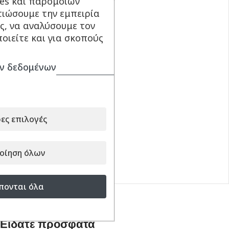
ies και παρόμοιων
τιώσουμε την εμπειρία
ς, να αναλύσουμε τον
οιείτε και για σκοπούς
ν δεδομένων
Θήκη Back Cover Για
Xiaomi Redmi Note 13
4G Σιλικόνης OEM
ες επιλογές
9.90
€
ΔΙΑΒΆΣΤΕ ΠΕΡΙΣΣΌΤΕΡΑ
οίηση όλων
Κωδικός:
DR682105
πονται όλα
Είδατε πρόσφατα