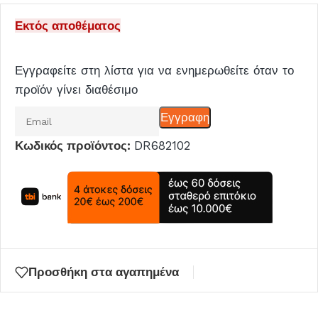
Εκτός αποθέματος
Εγγραφείτε στη λίστα για να ενημερωθείτε όταν το
προϊόν γίνει διαθέσιμο
Εισάγετε
Εγγραφη
το
Κωδικός προϊόντος:
DR682102
email
σας
για
να
μπείτε
στη
λίστα
Προσθήκη στα αγαπημένα
αναμονής
για