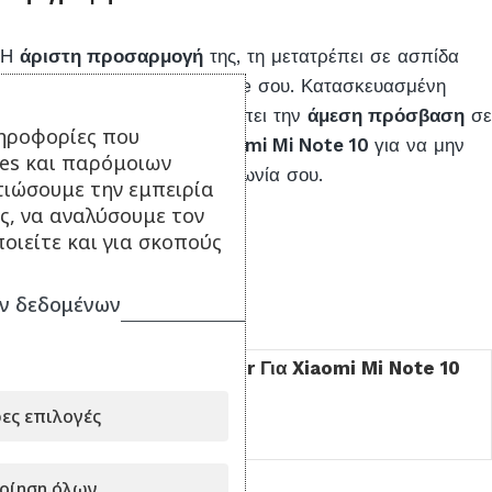
Η
άριστη προσαρμογή
της, τη μετατρέπει σε ασπίδα
προστασίας του smartphone σου. Κατασκευασμένη
από
ανθεκτικό υλικό
, επιτρέπει την
άμεση πρόσβαση
σε
ηροφορίες που
όλες τις λειτουργίες του
Xiaomi Mi Note 10
για να μην
ies και παρόμοιων
εμποδίζει τίποτα την επικοινωνία σου.
τιώσουμε την εμπειρία
ς, να αναλύσουμε τον
οιείτε και για σκοπούς
ν δεδομένων
Είδατε πρόσφατα
Θήκη Back Cover Για Xiaomi Mi Note 10
Σιλικόνη OEM
ες επιλογές
9.90
€
οίηση όλων