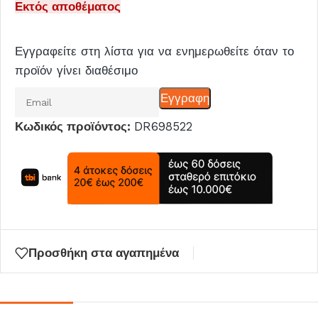
Εκτός αποθέματος
Εγγραφείτε στη λίστα για να ενημερωθείτε όταν το
προϊόν γίνει διαθέσιμο
Εισάγετε
Εγγραφη
το
Κωδικός προϊόντος:
DR698522
email
σας
για
να
μπείτε
στη
λίστα
Προσθήκη στα αγαπημένα
αναμονής
για
αυτό