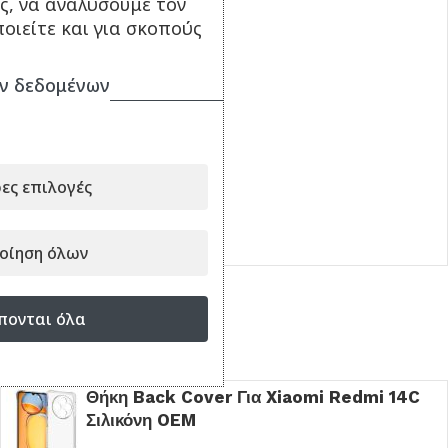
ς, να αναλύσουμε τον
οιείτε και για σκοπούς
ν δεδομένων
Γυαλί Προστασίας για
Xiaomi Redmi 14C
9.90
€
ες επιλογές
ΠΡΟΣΘΉΚΗ ΣΤΟ ΚΑΛΆΘΙ
Κωδικός:
DR698525
οίηση όλων
πονται όλα
Είδατε πρόσφατα
Θήκη Back Cover Για Xiaomi Redmi 14C
Σιλικόνη OEM