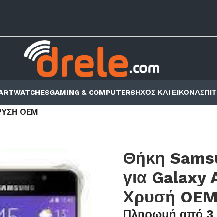
ARTWATCHES
GAMING & COMPUTERS
ΗΧΟΣ ΚΑΙ ΕΙΚΟΝΑ
ΣΠΙΤ
ΕΣ ΚΙΝΗΤΩΝ
/
BACK COVER
/
SAMSUNG
/
A3 2017
/
ΧΡΥΣΉ OEM
Θήκη Samsu
για Galaxy 
Χρυσή OE
Πληρωμή από 3 