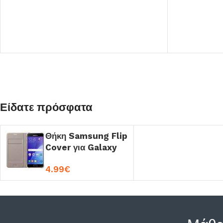
Είδατε πρόσφατα
Θήκη Samsung Flip
Cover για Galaxy
A3 (2017) Χρυσή
4.99
€
OEM