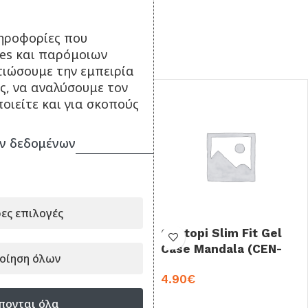
Χρώμα: Μαύρο / Λευκό
ηροφορίες που
ΣΥΝΔΥΑΣΕ ΤΟ ΜΕ...
ies και παρόμοιων
τιώσουμε την εμπειρία
ς, να αναλύσουμε τον
οιείτε και για σκοπούς
ν δεδομένων
ες επιλογές
Θήκη Back Cover Για
Centopi Slim Fit Gel
Samsung Galaxy Note
Case Mandala (CEN-
οίηση όλων
8 Σιλικόνη
SAM-118) Θήκη
4.90
€
4.90
€
Σιλικόνης Τυρκουάζ
(Samsung Galaxy Note
ΠΡΟΣΘΉΚΗ ΣΤΟ ΚΑΛΆΘΙ
πονται όλα