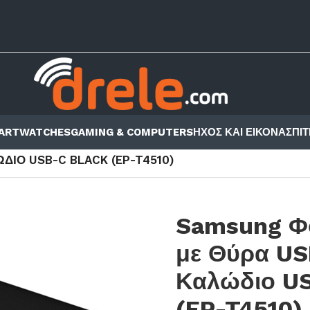
ARTWATCHES
GAMING & COMPUTERS
ΗΧΟΣ ΚΑΙ ΕΙΚΟΝΑ
ΣΠΙΤ
ΣΟΥΆΡ ΚΙΝΗΤΏΝ - TABLET
/
ANDROID
/
ΔΙΟ USB-C BLACK (EP-T4510)
Samsung Φ
με Θύρα US
Καλώδιο US
(EP-T4510)