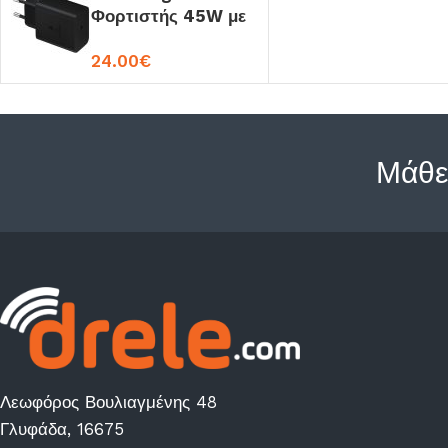
Φορτιστής 45W με
Θύρα USB-C και
24.00
€
Καλώδιο USB-C
Black (EP-T4510)
Μάθε
Λεωφόρος Βουλιαγμένης 48
Γλυφάδα, 16675