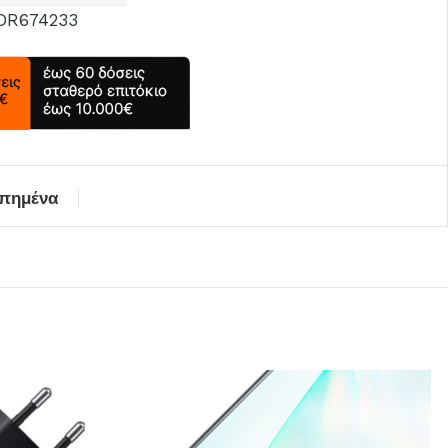
DR674233
απημένα