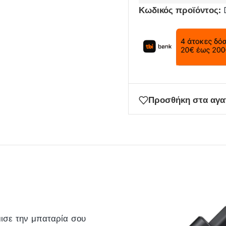
Κωδικός προϊόντος:
email
σας
για
να
μπείτε
στη
λίστα
Προσθήκη στα αγ
αναμονής
για
αυτό
το
προϊόν
μισε την μπαταρία σου