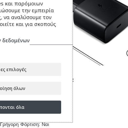
es και παρόμοιων
τιώσουμε την εμπειρία
ς, να αναλύσουμε τον
ιείτε και για σκοπούς
 δεδομένων
ες επιλογές
Τεχνικά Χαρακτηριστικά:
οίηση όλων
Τύπος: Wall Adapter
Τύπος Καλωδίου: USB-C
πονται όλα
Ισχύς Φόρτισης: 45 W
Θύρες Εξόδου USB-C: 1
Γρήγορη Φόρτιση: Ναι