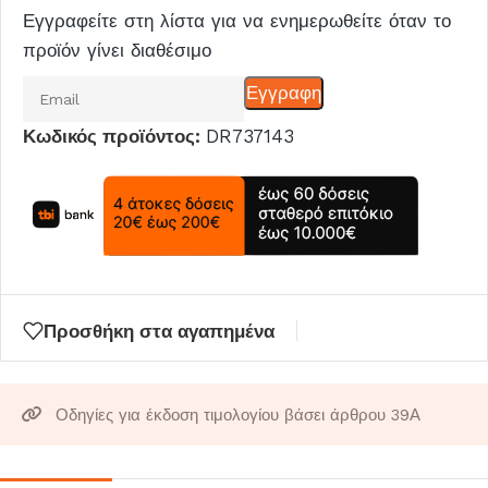
Εγγραφείτε στη λίστα για να ενημερωθείτε όταν το
προϊόν γίνει διαθέσιμο
Εισάγετε
Εγγραφη
το
Κωδικός προϊόντος:
DR737143
email
σας
για
να
μπείτε
στη
λίστα
Προσθήκη στα αγαπημένα
αναμονής
για
αυτό
Οδηγίες για έκδοση τιμολογίου βάσει άρθρου 39Α
το
προϊόν