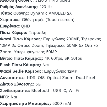
Ανάλυση Οθόνης:
3120 x 1440 pixels
Ρυθμός Ανανέωσης:
120 Hz
Τύπος Οθόνης:
Dynamic AMOLED 2X
Χειρισμός:
Οθόνη αφής (Touch screen)
Ευκρίνεια:
QHD
Πίσω Κάμερα:
Τετραπλή
Φακοί Πίσω Κάμερας:
Ευρυγώνιος 200MP, Τηλεφακός
10MP 3x Οπτικό Zoom, Τηλεφακός 50MP 5x Οπτικό
Zoom, Υπερευρυγώνιος 50MP
Βίντεο Πίσω Κάμερας:
4K 60fps, 8K 30fps
Flash Πίσω Κάμερας:
Ναι
Φακοί Selfie Κάμερας:
Ευρυγώνιος 12MP
Δυνατότητες:
HDR, OIS, Optical Zoom, Dual Pixel
Δίκτυο Σύνδεσης:
5G
Συνδεσιμότητα:
Bluetooth, USB-C, Wi-Fi
NFC:
Ναι
Χωρητικότητα Μπαταρίας:
5000 mAh