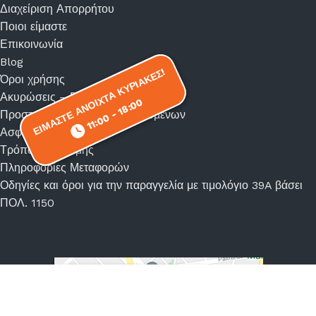
Διαχείριση Απορρήτου
Ποιοι είμαστε
Επικοινωνία
Blog
ΕΙΜΑΣΤΕ ΑΝΟΙΧΤΑ ΚΥΡΙΑΚΕΣ!
ΕΙΜΑΣΤΕ ΑΝΟΙΧΤΑ ΚΥΡΙΑΚΕΣ!
Όροι χρήσης
Ακυρώσεις – Επιστροφές
11:00 - 18:00
11:00 - 18:00
Προστασία προσωπικών δεδομένων
Ασφάλεια συναλλαγών
Τρόποι πληρωμής
Πληροφορίες Μεταφορών
Οδηγίες και όροι για την παραγγελία με τιμολόγιο 39A βάσει
ΠΟΛ. 1150