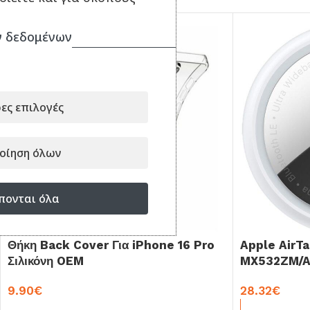
 δεδομένων
ες επιλογές
οίηση όλων
πονται όλα
Θήκη Back Cover Για iPhone 16 Pro
Apple AirTa
Σιλικόνη OEM
MX532ZM/
9.90
€
28.32
€