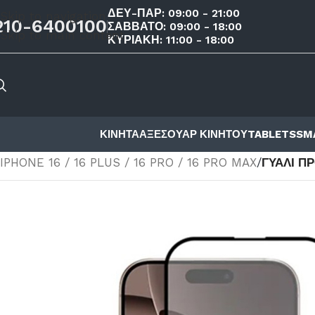
ΔΕΥ-ΠΑΡ: 09:00 - 21:00
Skip to navigation
210-6400100
ΣΑΒΒΑΤΟ: 09:00 - 18:00
Skip to main content
ΚΥΡΙΑΚΗ: 11:00 - 18:00
ΚΙΝΗΤΑ
ΑΞΕΣΟΥΑΡ ΚΙΝΗΤΟΥ
TABLETS
SM
ΑΡΧΙΚΉ ΣΕΛΊΔΑ
/
ΚΑΤΆΣΤΗΜΑ
/
ΑΞΕΣΟΥΑΡ ΚΙΝΗΤΟΥ
/
ΓΥΑ
IPHONE 16 / 16 PLUS / 16 PRO / 16 PRO MAX
/
ΓΥΑΛΊ ΠΡ