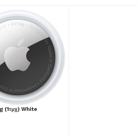
g (1τμχ) White
A