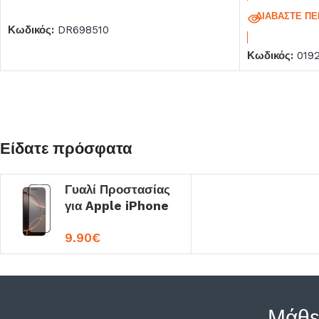
ΠΡΟΣΘΉΚΗ ΣΤΟ ΚΑΛΆΘΙ
ΔΙΑΒΆΣΤΕ ΠΕ
Κωδικός:
DR698510
Κωδικός:
019
Είδατε πρόσφατα
Γυαλί Προστασίας
για Apple iPhone
16 Pro
9.90
€
Μάθε