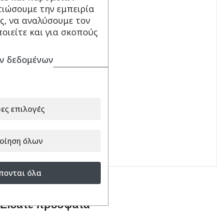
τιώσουμε την εμπειρία
ς, να αναλύσουμε τον
οιείτε και για σκοπούς
ν δεδομένων
Θήκη Back Cover Για
Samsung Galaxy A05S
Σιλικόνη OEM
ες επιλογές
9.90
€
ΠΡΟΣΘΉΚΗ ΣΤΟ ΚΑΛΆΘΙ
οίηση όλων
Κωδικός:
DR681880
πονται όλα
Είδατε πρόσφατα