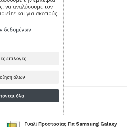
ς, να αναλύσουμε τον
οιείτε και για σκοπούς
ν δεδομένων
Θήκη Back Cover Για
Samsung Galaxy M53
5G Σιλικόνη OEM
9.90
€
ες επιλογές
ΠΡΟΣΘΉΚΗ ΣΤΟ ΚΑΛΆΘΙ
οίηση όλων
Κωδικός:
020321
πονται όλα
Είδατε πρόσφατα
Γυαλί Προστασίας Για Samsung Galaxy