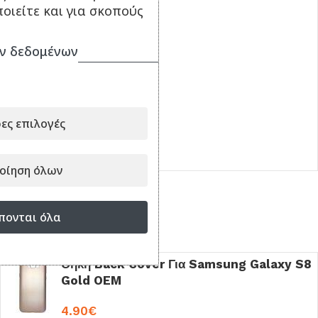
οιείτε και για σκοπούς
ν δεδομένων
Θήκη Back Cover Για
Samsung Galaxy S8
Red OEM
4.90
€
ες επιλογές
ΠΡΟΣΘΉΚΗ ΣΤΟ ΚΑΛΆΘΙ
Κωδικός:
001368
οίηση όλων
πονται όλα
Είδατε πρόσφατα
Θήκη Back Cover Για Samsung Galaxy S8
Gold OEM
4.90
€