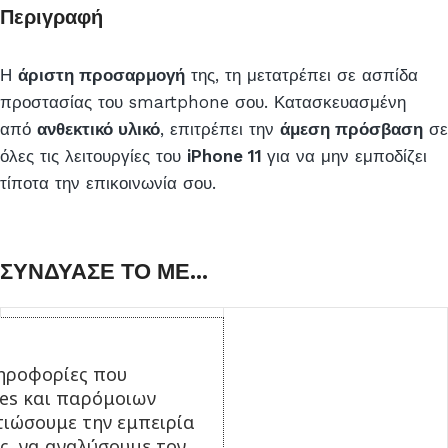
το
Περιγραφή
προϊόν
Η
άριστη προσαρμογή
της, τη μετατρέπει σε ασπίδα
προστασίας του smartphone σου. Κατασκευασμένη
από
ανθεκτικό υλικό
, επιτρέπει την
άμεση πρόσβαση
σε
όλες τις λειτουργίες του
iPhone 11
για να μην εμποδίζει
τίποτα την επικοινωνία σου.
ΣΥΝΔΥΑΣΕ ΤΟ ΜΕ...
ηροφορίες που
ies και παρόμοιων
τιώσουμε την εμπειρία
ς, να αναλύσουμε τον