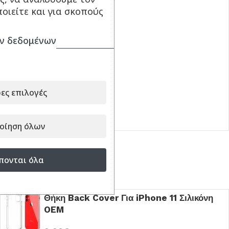
οιείτε και για σκοπούς
ν δεδομένων
Γυαλί Προστασίας για
Apple iPhone XR /
iPhone 11
9.90
€
ες επιλογές
ΠΡΟΣΘΉΚΗ ΣΤΟ ΚΑΛΆΘΙ
Κωδικός:
001903
οίηση όλων
πονται όλα
Είδατε πρόσφατα
Θήκη Back Cover Για iPhone 11 Σιλικόνη
OEM