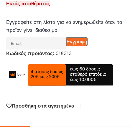
Εκτός αποθέματος
Εγγραφείτε στη λίστα για να ενημερωθείτε όταν το
προϊόν γίνει διαθέσιμο
Εισάγετε
Εγγραφη
το
Κωδικός προϊόντος:
018313
email
σας
για
να
μπείτε
στη
λίστα
Προσθήκη στα αγαπημένα
αναμονής
για
αυτό