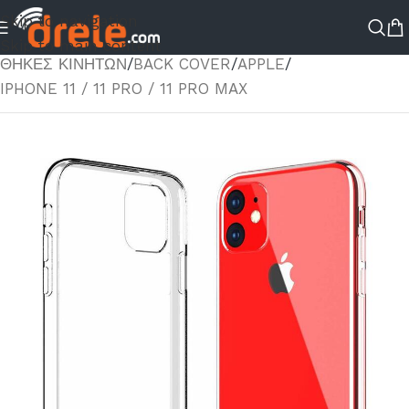
Skip to navigation
ΑΡΧΙΚΉ ΣΕΛΊΔΑ
/
ΚΑΤΆΣΤΗΜΑ
/
ΑΞΕΣΟΥΑΡ ΚΙΝΗΤΟΥ
/
Skip to main content
ΘΗΚΕΣ ΚΙΝΗΤΩΝ
/
BACK COVER
/
APPLE
/
IPHONE 11 / 11 PRO / 11 PRO MAX