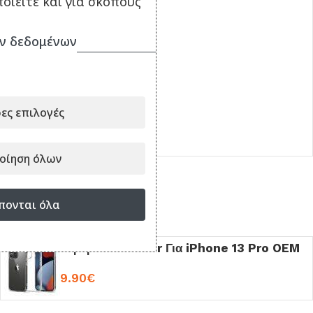
οιείτε και για σκοπούς
Apple AirTag (1τμχ)
ν δεδομένων
White MX532ZM/A
28.32
€
ΔΙΑΒΆΣΤΕ ΠΕΡΙΣΣΌΤΕΡΑ
ες επιλογές
Κωδικός:
019257
οίηση όλων
πονται όλα
Είδατε πρόσφατα
Θήκη Back Cover Για iPhone 13 Pro OEM
9.90
€