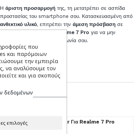
Η
άριστη προσαρμογή
της, τη μετατρέπει σε ασπίδα
προστασίας του smartphone σου. Κατασκευασμένη από
ανθεκτικό υλικό
, επιτρέπει την
άμεση πρόσβαση
σε
όλες τις λειτουργίες του
Realme 7 Pro
για να μην
εμποδίζει τίποτα την επικοινωνία σου.
ηροφορίες που
ies και παρόμοιων
τιώσουμε την εμπειρία
ς, να αναλύσουμε τον
ΣΥΝΔΥΑΣΕ ΤΟ ΜΕ...
οιείτε και για σκοπούς
ν δεδομένων
Είδατε πρόσφατα
Θήκη Back Cover Για Realme 7 Pro
ες επιλογές