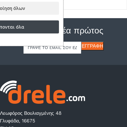
9.90
€
οίηση όλων
πονται όλα
Μάθε τα νέα πρώτος
Λεωφόρος Βουλιαγμένης 48
Γλυφάδα, 16675