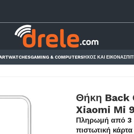
ARTWATCHES
GAMING & COMPUTERS
ΗΧΟΣ ΚΑΙ ΕΙΚΟΝΑ
ΣΠΙΤ
ΕΣ ΚΙΝΗΤΩΝ
/
BACK COVER
/
XIAOMI
/
MI
/
Θήκη Back 
Xiaomi Mi 
Πληρωμή από 3 
πιστωτική κάρτα