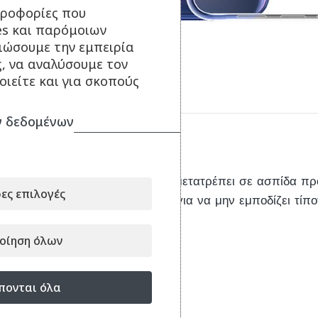
Click to enlarge
ηροφορίες που
es και παρόμοιων
τιώσουμε την εμπειρία
ς, να αναλύσουμε τον
ιείτε και για σκοπούς
 δεδομένων
Περιγραφή
Η
άριστη προσαρμογή
της, τη μετατρέπει σε ασπίδα 
ες επιλογές
τις λειτουργίες του Xiaomi Mi 9 για να μην εμποδίζει τίπ
οίηση όλων
πονται όλα
Είδατε πρόσφατα