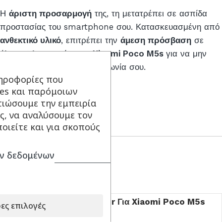
Η
άριστη προσαρμογή
της, τη μετατρέπει σε ασπίδα
προστασίας του smartphone σου. Κατασκευασμένη από
ανθεκτικό υλικό
, επιτρέπει την
άμεση πρόσβαση
σε
όλες τις λειτουργίες του
Xiaomi Poco M5s
για να μην
εμποδίζει τίποτα την επικοινωνία σου.
ηροφορίες που
ies και παρόμοιων
τιώσουμε την εμπειρία
ς, να αναλύσουμε τον
ΣΥΝΔΥΑΣΕ ΤΟ ΜΕ...
οιείτε και για σκοπούς
ν δεδομένων
Είδατε πρόσφατα
Θήκη Back Cover Για Xiaomi Poco M5s
ες επιλογές
OEM