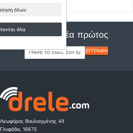
9.90
€
οίηση όλων
πονται όλα
Μάθε τα νέα πρώτος
Λεωφόρος Βουλιαγμένης 48
Γλυφάδα, 16675