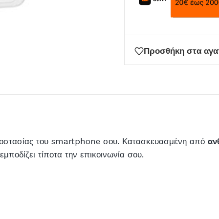
να
μπείτε
στη
λίστα
Προσθήκη στα αγ
αναμονής
για
αυτό
το
προϊόν
προστασίας του smartphone σου. Κατασκευασμένη από
αν
εμποδίζει τίποτα την επικοινωνία σου.