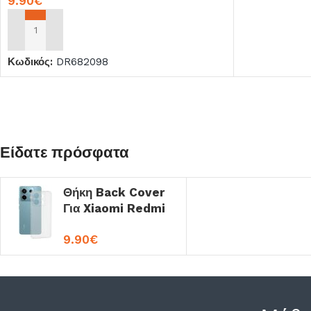
9.90
€
ΠΡΟΣΘΉΚΗ ΣΤΟ ΚΑΛΆΘΙ
Κωδικός:
DR682098
Είδατε πρόσφατα
Θήκη Back Cover
Για Xiaomi Redmi
Note 13 5G
9.90
€
Σιλικόνης OEM