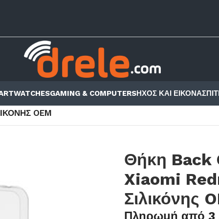
ARTWATCHES
GAMING & COMPUTERS
ΗΧΟΣ ΚΑΙ ΕΙΚΟΝΑ
ΣΠΙΤ
ΕΣ ΚΙΝΗΤΩΝ
/
BACK COVER
/
XIAOMI
/
REDMI NOTE
/
ΛΙΚΌΝΗΣ OEM
Θήκη Back 
Xiaomi Red
Σιλικόνης 
Πληρωμή από 3 