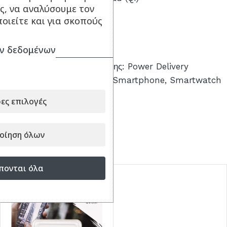
ς, να αναλύσουμε τον
Συνδεσιμότητα: USB-C
οιείτε και για σκοπούς
Ισχύς Φόρτισης: 15W
Τύπος Καλωδίου: USB-C
ν δεδομένων
Γρήγορη Φόρτιση: Ναι
Τεχνολογία Γρήγορης Φόρτισης: Power Delivery
Υποστηριζόμενες Συσκευές: Smartphone, Smartwatch
Εγγύηση: 1 έτος
ες επιλογές
οίηση όλων
ΣΥΝΔΥΑΣΕ ΤΟ ΜΕ...
πονται όλα