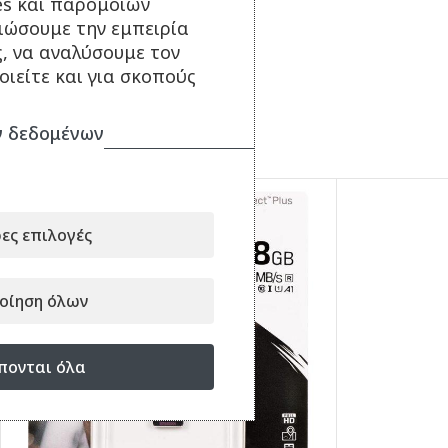
es και παρόμοιων
τιώσουμε την εμπειρία
ς, να αναλύσουμε τον
ιείτε και για σκοπούς
 δεδομένων
ΣΥΝΔΥΑΣΕ ΤΟ ΜΕ...
ες επιλογές
οίηση όλων
πονται όλα