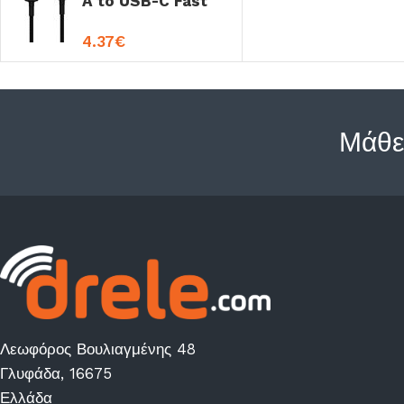
A to USB-C Fast
Charge 1m Black
4.37
€
Μάθε
Λεωφόρος Βουλιαγμένης 48
Γλυφάδα, 16675
Ελλάδα