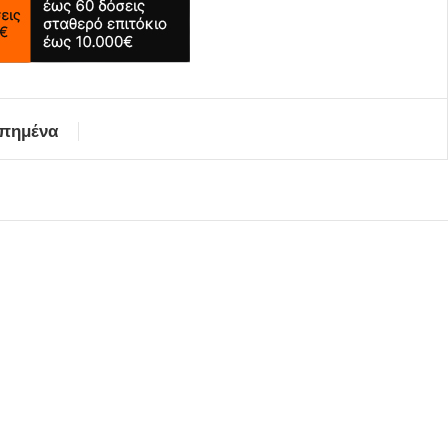
απημένα