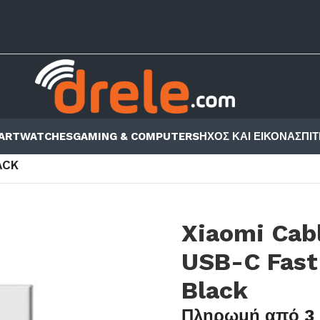
ARTWATCHES
GAMING & COMPUTERS
ΗΧΟΣ ΚΑΙ ΕΙΚΟΝΑ
ΣΠΙΤ
ΣΟΥΆΡ ΚΙΝΗΤΏΝ - TABLET
/
ANDROID
/
ACK
Xiaomi Cab
USB-C Fast
Black
Πληρωμή από 3 