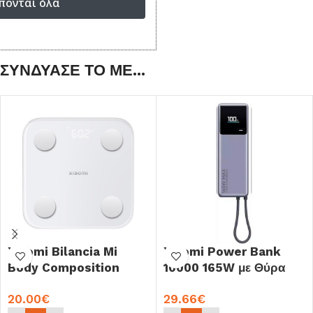
πονται όλα
ΣΥΝΔΥΑΣΕ ΤΟ ΜΕ...
Xiaomi Bilancia Mi
Xiaomi Power Bank
Body Composition
10000 165W με Θύρα
Scale S400
USB-C Γκρι BHR9361GL
20.00
€
29.66
€
(BHR7793GL)