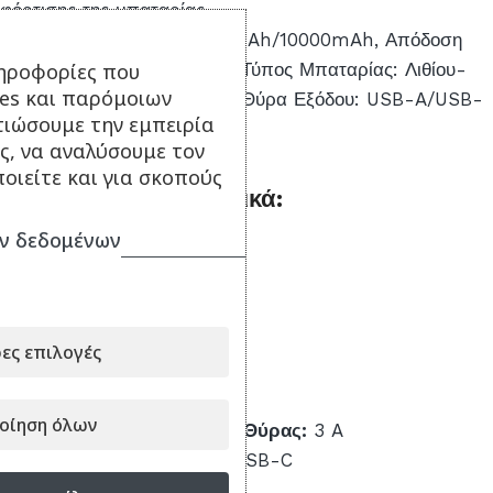
φόρτισης της μπαταρίας.
Διάρκεια Μπαταρίας: 9500mAh/10000mAh, Απόδοση
ηροφορίες που
Power Bank: 74% (5V/3A), Τύπος Μπαταρίας: Λιθίου-
ies και παρόμοιων
Ιόν. Θύρα Εισόδου: USB-C, Θύρα Εξόδου: USB-A/USB-
τιώσουμε την εμπειρία
C.
ς, να αναλύσουμε τον
οιείτε και για σκοπούς
Τεχνικά Χαρακτηριστικά:
ν δεδομένων
Χωρητικότητα:
10000 mAh
Ισχύς Φόρτισης:
22,5 W
Χρώμα:
Λευκό
Βάρος:
227 gr
ες επιλογές
Θύρες Εξόδου USB-A:
2
Θύρες Εξόδου USB-C:
1
οίηση όλων
Έντασης Ρεύματος Κύριας Θύρας:
3 A
Ενσωματωμένο Καλώδιο:
USB-C
Εγγύηση:
2 έτη