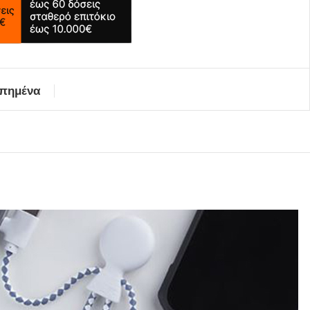
απημένα