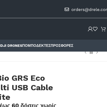
Ι
DJI DRONES
ΠΟΜΠΟΔΈΚΤΕΣ
ΠΡΟΣΦΟΡΈΣ
Bio GRS Eco
lti USB Cable
ite
έως 60 δόσεις χωρίς