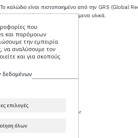
Το καλώδιο είναι πιστοποιημένο από την GRS (Global Rec
κατασκευασμένο από βιοδιασπώμενα υλικά.
ηροφορίες που
es και παρόμοιων
τιώσουμε την εμπειρία
ς, να αναλύσουμε τον
ιείτε και για σκοπούς
 δεδομένων
Τεχνικά Χαρακτηριστικά:
Διάσταση: 15.2 x 3.2 x 1.2 cm
Βάρος: 12 gr
ες επιλογές
Συσκευασία: Eco FSC Box Blister
οίηση όλων