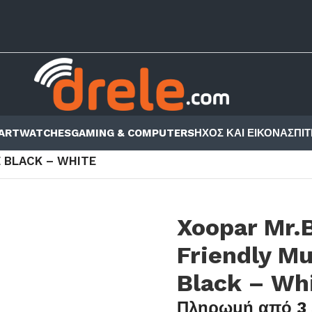
ARTWATCHES
GAMING & COMPUTERS
ΗΧΟΣ ΚΑΙ ΕΙΚΟΝΑ
ΣΠΙΤ
ΣΟΥΆΡ ΚΙΝΗΤΏΝ - TABLET
/
ΚΑΛΏΔΙΑ
/
E BLACK – WHITE
Xoopar Mr.
Friendly Mu
Black – Wh
Πληρωμή από 3 