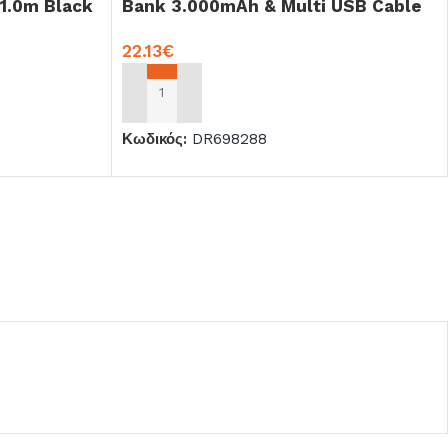
 1.0m Black
Bank 3.000mAh & Multi USB Cable
Orange
22.13
€
ΠΡΟΣΘΉΚΗ ΣΤΟ ΚΑΛΆΘΙ
Κωδικός:
DR698288