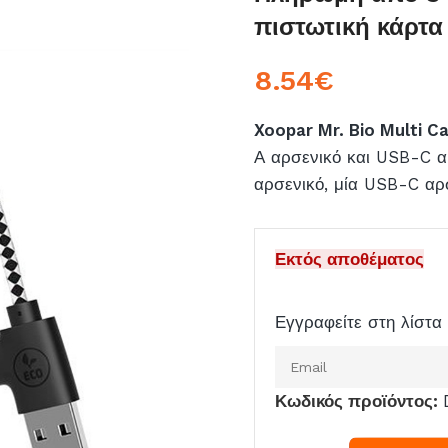
πιστωτική κάρτα
8.54
€
Xoopar Mr. Bio Multi C
Α αρσενικό και USB-C αρ
αρσενικό, μία USB-C αρσ
Εκτός αποθέματος
Εγγραφείτε στη λίστα 
Εισάγετε
το
Κωδικός προϊόντος:
email
σας