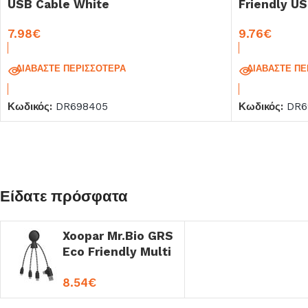
USB Cable White
Friendly US
7.98
€
9.76
€
ΔΙΑΒΆΣΤΕ ΠΕΡΙΣΣΌΤΕΡΑ
ΔΙΑΒΆΣΤΕ ΠΕ
Κωδικός:
DR698405
Κωδικός:
DR6
Είδατε πρόσφατα
Xoopar Mr.Bio GRS
Eco Friendly Multi
USB Cable Black –
8.54
€
White