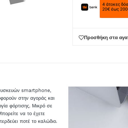
για
να
μπείτε
στη
λίστα
Προσθήκη στα αγ
αναμονής
για
αυτό
το
προϊόν
 συσκευών smartphone,
οφορούν στην αγοράς και
γία φόρτισης. Μικρό σε
πορείτε να το έχετε
περδεύει ποτέ το καλώδιο.