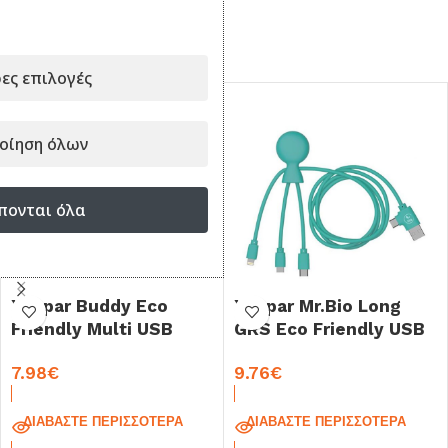
ΣΥΝΔΥΑΣΕ ΤΟ ΜΕ...
ες επιλογές
οίηση όλων
πονται όλα
Xoopar Buddy Eco
Xoopar Mr.Bio Long
Friendly Multi USB
GRS Eco Friendly USB
Cable White
Cable 1.0m Mint
7.98
€
9.76
€
ΔΙΑΒΆΣΤΕ ΠΕΡΙΣΣΌΤΕΡΑ
ΔΙΑΒΆΣΤΕ ΠΕΡΙΣΣΌΤΕΡΑ