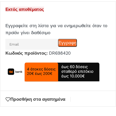
Εκτός αποθέματος
Εγγραφείτε στη λίστα για να ενημερωθείτε όταν το
προϊόν γίνει διαθέσιμο
Εισάγετε
Εγγραφη
το
Κωδικός προϊόντος:
DR698420
email
σας
για
να
μπείτε
στη
λίστα
Προσθήκη στα αγαπημένα
αναμονής
για