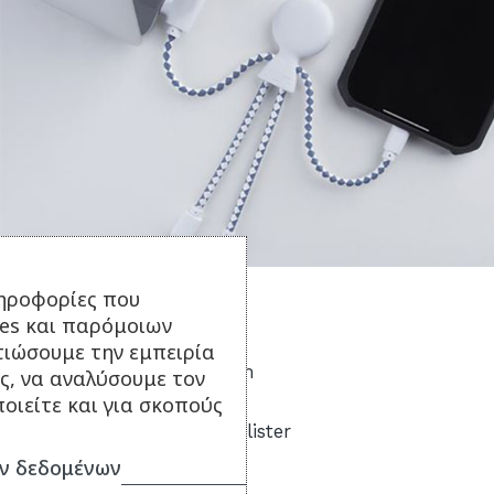
ηροφορίες που
Τεχνικά Χαρακτηριστικά:
ies και παρόμοιων
τιώσουμε την εμπειρία
Διάσταση: 15.2 x 3.2 x 1.2 cm
ς, να αναλύσουμε τον
Βάρος: 12 gr
οιείτε και για σκοπούς
Συσκευασία: Eco FSC Box Blister
ν δεδομένων