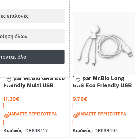
ες επιλογές
οίηση όλων
πονται όλα
Xoopar Mr.Bio GRS Eco
Xoopar Mr.Bio Long
Friendly Multi USB
GRS Eco Friendly USB
Cable Red – White
Cable 1.0m White
11.30
€
9.76
€
ΔΙΑΒΆΣΤΕ ΠΕΡΙΣΣΌΤΕΡΑ
ΔΙΑΒΆΣΤΕ ΠΕΡΙΣΣΌΤΕΡΑ
Κωδικός:
DR698417
Κωδικός:
DR698494