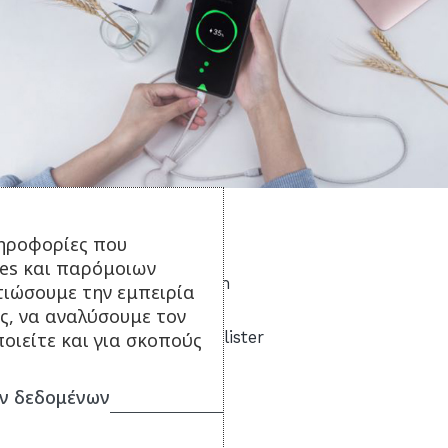
Τεχνικά Χαρακτηριστικά:
ηροφορίες που
ies και παρόμοιων
Διάσταση: 15.2 x 3.2 x 1.2 cm
τιώσουμε την εμπειρία
Βάρος: 25 gr
ς, να αναλύσουμε τον
Συσκευασία: Eco FSC Box Blister
οιείτε και για σκοπούς
ν δεδομένων
ΣΥΝΔΥΑΣΕ ΤΟ ΜΕ...