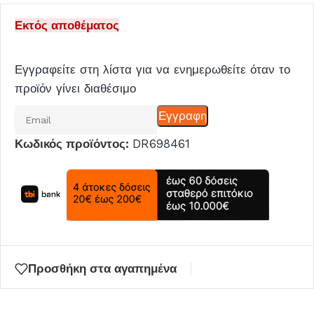
Εκτός αποθέματος
Εγγραφείτε στη λίστα για να ενημερωθείτε όταν το
προϊόν γίνει διαθέσιμο
Εισάγετε
Εγγραφη
το
Κωδικός προϊόντος:
DR698461
email
σας
για
να
μπείτε
στη
λίστα
Προσθήκη στα αγαπημένα
αναμονής
για