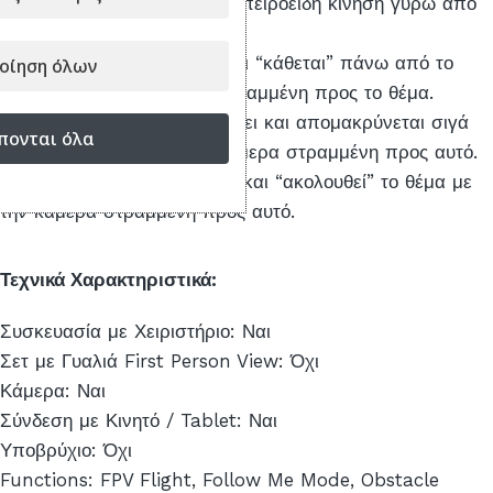
Helix
: Το drone πετάει με σπειροειδή κίνηση γύρω από
το θέμα σας.
Rocket
: Το drone πετάει και “κάθεται” πάνω από το
οίηση όλων
θέμα σας με την κάμερα στραμμένη προς το θέμα.
Boomerang
: Το drone πετάει και απομακρύνεται σιγά
πονται όλα
σιγά από το θέμα με την κάμερα στραμμένη προς αυτό.
Spotlight
: Το drone πετάει και “ακολουθεί” το θέμα με
την κάμερα στραμμένη προς αυτό.
Τεχνικά Χαρακτηριστικά:
Συσκευασία με Χειριστήριο: Ναι
Σετ με Γυαλιά First Person View: Όχι
Κάμερα: Ναι
Σύνδεση με Κινητό / Tablet: Ναι
Υποβρύχιο: Όχι
Functions: FPV Flight, Follow Me Mode, Obstacle