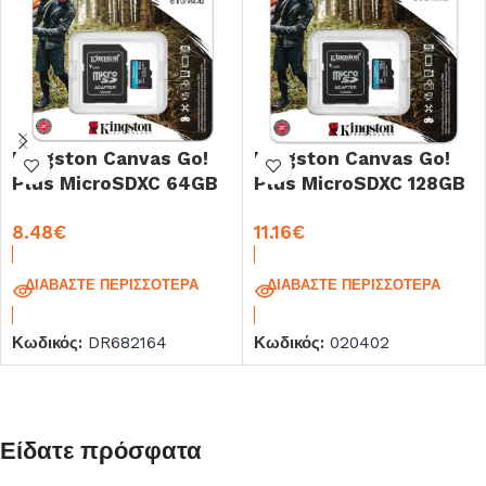
Kingston Canvas Go!
Kingston Canvas Go!
Plus MicroSDXC 64GB
Plus MicroSDXC 128GB
UHS-I U3 Class 10 + SD
UHS-I U3 Class 10 + SD
8.48
€
11.16
€
Adapter
Adapter
(SDCG3/64GB)
(SDCG3/128GB)
ΔΙΑΒΆΣΤΕ ΠΕΡΙΣΣΌΤΕΡΑ
ΔΙΑΒΆΣΤΕ ΠΕΡΙΣΣΌΤΕΡΑ
Κωδικός:
DR682164
Κωδικός:
020402
Είδατε πρόσφατα