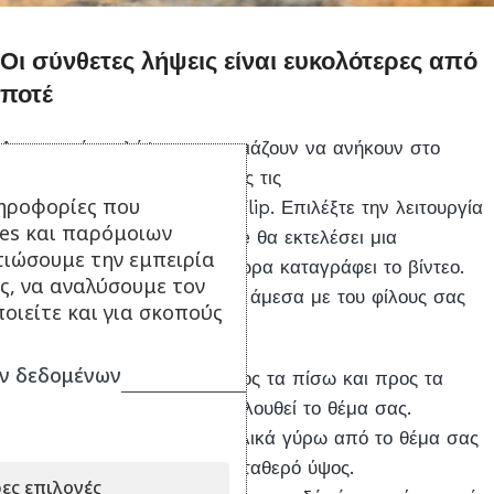
Οι σύνθετες λήψεις είναι ευκολότερες από
ποτέ
Δημιουργήστε λήψεις που μοιάζουν να ανήκουν στο
Hollywood, χρησιμοποιώντας τις
ηροφορίες που
λειτουργίες
QuickShot
του Flip. Επιλέξτε την λειτουργία
ies και παρόμοιων
που σας αρέσει και το drone θα εκτελέσει μια
τιώσουμε την εμπειρία
προεπιλεγμένη κίνηση όση ώρα καταγράφει το βίντεο.
ς, να αναλύσουμε τον
Μοιραστείτε αυτές τις λήψεις άμεσα με του φίλους σας
οιείτε και για σκοπούς
στα social media.
ν δεδομένων
Dronie
: Το drone πετάει προς τα πίσω και προς τα
πάνω με την κάμερα να ακολουθεί το θέμα σας.
Circle
: Το drone πετάει κυκλικά γύρω από το θέμα σας
σε σταθερή απόσταση και σταθερό ύψος.
ες επιλογές