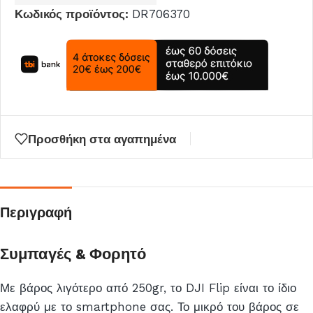
Κωδικός προϊόντος:
DR706370
email
σας
για
να
μπείτε
στη
λίστα
Προσθήκη στα αγαπημένα
αναμονής
για
αυτό
το
Περιγραφή
προϊόν
Συμπαγές & Φορητό
Με βάρος λιγότερο από 250gr, το DJI Flip είναι το ίδιο
ελαφρύ με το smartphone σας. Το μικρό του βάρος σε