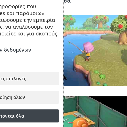
δικό σου
νησιωτικό παράδεισο.
ηροφορίες που
ies και παρόμοιων
τιώσουμε την εμπειρία
ς, να αναλύσουμε τον
οιείτε και για σκοπούς
ν δεδομένων
ες επιλογές
οίηση όλων
πονται όλα