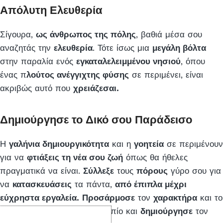
Απόλυτη Ελευθερία
Σίγουρα,
ως άνθρωπος της πόλης
, βαθιά μέσα σου
αναζητάς την
ελευθερία
. Τότε ίσως μια
μεγάλη βόλτα
στην παραλία ενός
εγκαταλελειμμένου νησιού
, όπου
ένας π
λούτος ανέγγιχτης φύσης
σε περιμένει, είναι
ακριβώς αυτό που
χρειάζεσαι.
Δημιούργησε το Δικό σου Παράδεισο
Η
γαλήνια δημιουργικότητα
και η
γοητεία
σε περιμένουν
για να
φτιάξεις τη νέα σου ζωή
όπως θα ήθελες
πραγματικά να είναι.
Σύλλεξε
τους
πόρους
γύρο σου για
να
κατασκευάσεις
τα πάντα,
από έπιπλα μέχρι
εύχρηστα εργαλεία.
Προσάρμοσε
τον
χαρακτήρα
και το
σπίτι
σου, διακόσμησε το τοπίο και
δημιούργησε
τον