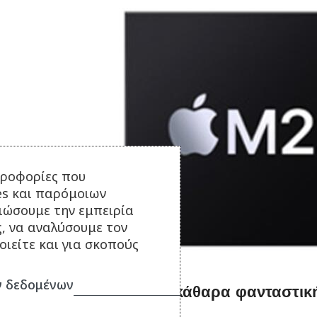
ηροφορίες που
es και παρόμοιων
τιώσουμε την εμπειρία
ς, να αναλύσουμε τον
ιείτε και για σκοπούς
 δεδομένων
Οθόνη Liquid Retina ξεκάθαρα φανταστικ