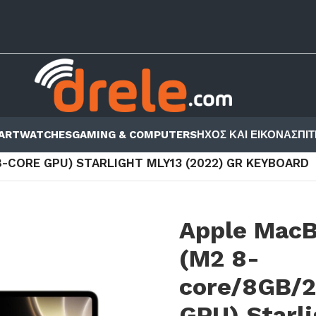
ARTWATCHES
GAMING & COMPUTERS
ΗΧΟΣ ΚΑΙ ΕΙΚΟΝΑ
ΣΠΙΤ
MACBOOK
/
-CORE GPU) STARLIGHT MLY13 (2022) GR KEYBOARD
Apple MacBo
(M2 8-
core/8GB/
GPU) Starl