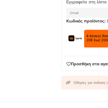
Εγγραφείτε στη λίστα 
Εισάγετε
το
Κωδικός προϊόντος:
email
σας
για
να
μπείτε
στη
λίστα
Προσθήκη στα αγ
αναμονής
για
αυτό
Οδηγίες για έκδοση 
το
προϊόν