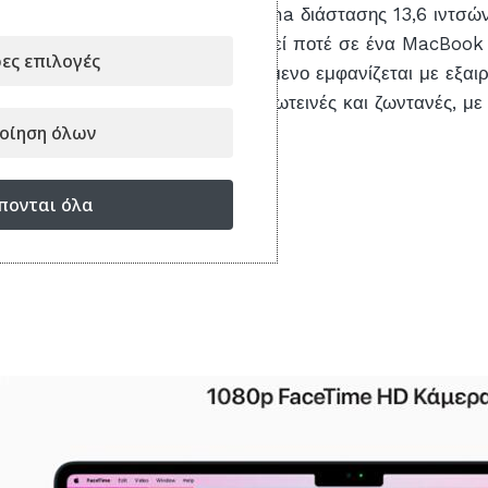
Η εκπληκτική οθόνη Liquid Retina διάστασης 13,6 ιντσών
φωτεινότερη που έχει τοποθετηθεί ποτέ σε ένα MacBook Ai
ες επιλογές
δισεκατομμύριο χρώματα. Το κείμενο εμφανίζεται με εξαιρε
φωτογραφίες και οι ταινίες πιο φωτεινές και ζωντανές, με
ευκρινείς λεπτομέρειες.
οίηση όλων
πονται όλα