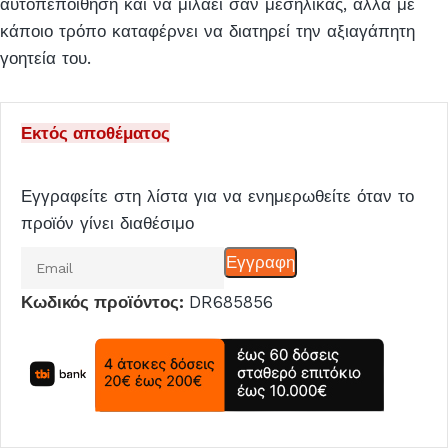
αυτοπεποίθηση και να μιλάει σαν μεσήλικας, αλλά με
κάποιο τρόπο καταφέρνει να διατηρεί την αξιαγάπητη
γοητεία του.
Εκτός αποθέματος
Εγγραφείτε στη λίστα για να ενημερωθείτε όταν το
προϊόν γίνει διαθέσιμο
Εισάγετε
Εγγραφη
το
Κωδικός προϊόντος:
DR685856
email
σας
για
να
μπείτε
στη