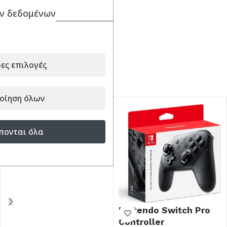
ν δεδομένων
Edition: Standard
Software Format: Physical
ες επιλογές
ΣΥΝΔΥΑΣΕ ΤΟ ΜΕ...
οίηση όλων
πονται όλα
Nintendo Switch Pro
Controller