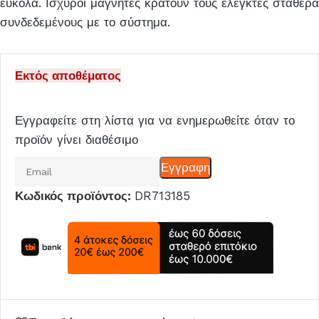
εύκολα. Ισχυροί μαγνήτες κρατούν τους ελεγκτές σταθερά
συνδεδεμένους με το σύστημα.
Εκτός αποθέματος
Εγγραφείτε στη λίστα για να ενημερωθείτε όταν το
προϊόν γίνει διαθέσιμο
Εισάγετε
Εγγραφη
το
Κωδικός προϊόντος:
DR713185
email
σας
για
να
μπείτε
στη
λίστα