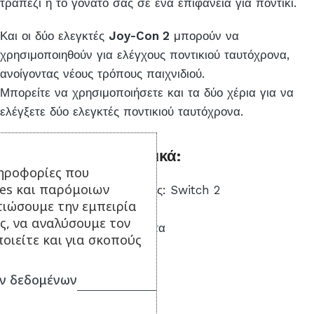
τραπέζι ή το γόνατό σας σε ένα επιφάνεια για ποντίκι.
Και οι δύο ελεγκτές
Joy-Con 2
μπορούν να
χρησιμοποιηθούν για ελέγχους ποντικιού ταυτόχρονα,
ανοίγοντας νέους τρόπους παιχνιδιού.
Μπορείτε να χρησιμοποιήσετε και τα δύο χέρια για να
ελέγξετε δύο ελεγκτές ποντικιού ταυτόχρονα.
Τεχνικά Χαρακτηριστικά:
ηροφορίες που
ies και παρόμοιων
Υποστηριζόμενες πλατφόρμες: Switch 2
τιώσουμε την εμπειρία
Τύπος συσκευής: Controller
ς, να αναλύσουμε τον
Μετάδοση σήματος: Ασύρματα
οιείτε και για σκοπούς
Εγγύηση: 2 έτη
ν δεδομένων