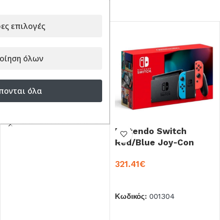
ΣΥΝΔΥΑΣΕ ΤΟ ΜΕ...
ες επιλογές
οίηση όλων
πονται όλα
Nintendo Switch
Red/Blue Joy-Con
32GB (2019 Edition)
321.41
€
ΠΡΟΣΘΉΚΗ ΣΤΟ ΚΑΛΆΘΙ
Κωδικός:
001304