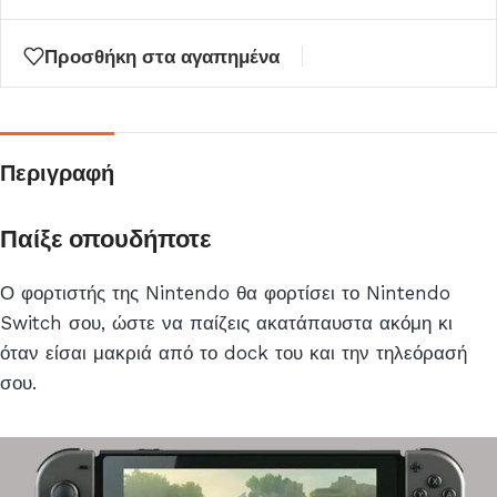
στη
λίστα
Προσθήκη στα αγαπημένα
αναμονής
για
αυτό
το
Περιγραφή
προϊόν
Παίξε οπουδήποτε
Ο φορτιστής της Nintendo θα φορτίσει το Nintendo
Switch σου, ώστε να παίζεις ακατάπαυστα ακόμη κι
όταν είσαι μακριά από το dock του και την τηλεόρασή
σου.