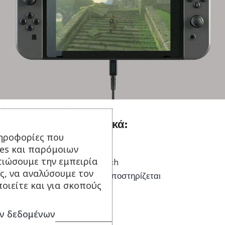
Τεχνικά χαρακτηριστικά:
ηροφορίες που
ies και παρόμοιων
Τύπος Αξεσουάρ: Φορτιστής
τιώσουμε την εμπειρία
Πλατφόρμα: Nintendo Switch
ς, να αναλύσουμε τον
Ασύρματη Τεχνολογία: Δεν υποστηρίζεται
οιείτε και για σκοπούς
Χρώμα: Μαύρο
Εγγύηση: 2 έτη
ν δεδομένων