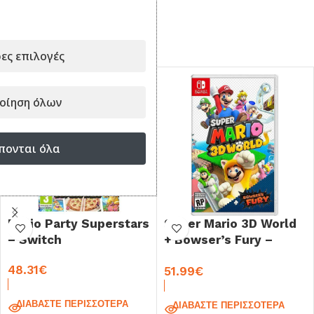
ΣΥΝΔΥΑΣΕ ΤΟ ΜΕ...
ες επιλογές
οίηση όλων
πονται όλα
Mario Party Superstars
Super Mario 3D World
– Switch
+ Bowser’s Fury –
Switch
48.31
€
51.99
€
ΔΙΑΒΆΣΤΕ ΠΕΡΙΣΣΌΤΕΡΑ
ΔΙΑΒΆΣΤΕ ΠΕΡΙΣΣΌΤΕΡΑ