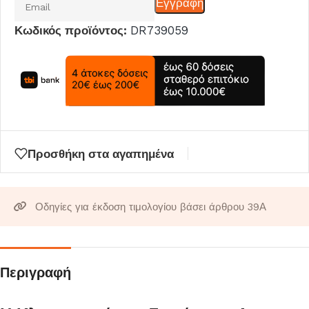
Εγγραφη
το
Κωδικός προϊόντος:
DR739059
email
σας
για
να
μπείτε
στη
λίστα
Προσθήκη στα αγαπημένα
αναμονής
για
αυτό
Οδηγίες για έκδοση τιμολογίου βάσει άρθρου 39Α
το
προϊόν
Περιγραφή