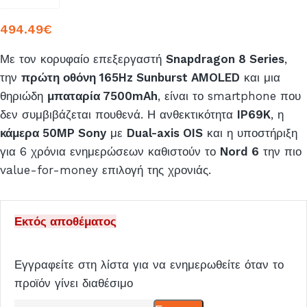
494.49
€
Με τον κορυφαίο επεξεργαστή
Snapdragon 8 Series
,
την
πρώτη οθόνη 165Hz Sunburst AMOLED
και μια
θηριώδη
μπαταρία 7500mAh
, είναι το smartphone που
δεν συμβιβάζεται πουθενά. Η ανθεκτικότητα
IP69K
, η
κάμερα 50MP Sony
με
Dual-axis OIS
και η υποστήριξη
για 6 χρόνια ενημερώσεων καθιστούν το
Nord 6
την πιο
value-for-money επιλογή της χρονιάς.
Εκτός αποθέματος
Εγγραφείτε στη λίστα για να ενημερωθείτε όταν το
προϊόν γίνει διαθέσιμο
Εισάγετε