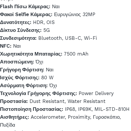
Flash Πίσω Κάμερας:
Ναι
Φακοί Selfie Κάμερας:
Ευρυγώνιος 32MP
Δυνατότητες:
HDR, OIS
Δίκτυο Σύνδεσης:
5G
Συνδεσιμότητα:
Bluetooth, USB-C, Wi-Fi
NFC:
Ναι
Χωρητικότητα Μπαταρίας:
7500 mAh
Αποσπώμενη:
Όχι
Γρήγορη Φόρτιση:
Ναι
Ισχύς Φόρτισης:
80 W
Ασύρματη Φόρτιση:
Όχι
Τεχνολογία Γρήγορης Φόρτισης:
Power Delivery
Προστασία:
Dust Resistant, Water Resistant
Πιστοποίηση Προστασίας:
IP68, IP69K, MIL-STD-810H
Αισθητήρες:
Accelerometer, Proximity, Γυροσκόπιο,
Πυξίδα