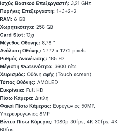
Ισχύς Βασικού Επεξεργαστή:
3,21 GHz
Πυρήνες Επεξεργαστή:
1+3+2+2
RAM:
8 GB
Χωρητικότητα:
256 GB
Card Slot:
Όχι
Μέγεθος Οθόνης:
6,78 “
Ανάλυση Οθόνης:
2772 x 1272 pixels
Ρυθμός Ανανέωσης:
165 Hz
Μέγιστη Φωτεινότητα:
3600 nits
Χειρισμός:
Οθόνη αφής (Touch screen)
Τύπος Οθόνης:
AMOLED
Ευκρίνεια:
Full HD
Πίσω Κάμερα:
Διπλή
Φακοί Πίσω Κάμερας:
Ευρυγώνιος 50MP,
Υπερευρυγώνιος 8MP
Βίντεο Πίσω Κάμερας:
1080p 30fps, 4K 30fps, 4K
60fps