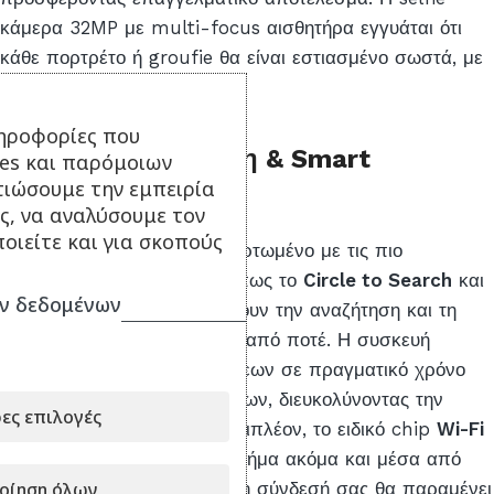
κάμερα 32MP με multi-focus αισθητήρα εγγυάται ότι
κάθε πορτρέτο ή groufie θα είναι εστιασμένο σωστά, με
φυσικούς τόνους δέρματος.
ηροφορίες που
Τεχνητή Νοημοσύνη & Smart
ies και παρόμοιων
τιώσουμε την εμπειρία
Connectivity
ς, να αναλύσουμε τον
οιείτε και για σκοπούς
Το OnePlus Nord 6 είναι φορτωμένο με τις πιο
σύγχρονες λειτουργίες AI, όπως το
Circle to Search
και
ν δεδομένων
το
Google Gemini
, που κάνουν την αναζήτηση και τη
δημιουργικότητα ευκολότερη από ποτέ. Η συσκευή
προσφέρει μετάφραση κλήσεων σε πραγματικό χρόνο
και έξυπνες συνόψεις κειμένων, διευκολύνοντας την
ες επιλογές
καθημερινή σας εργασία. Επιπλέον, το ειδικό chip
Wi-Fi
Range Rocket
ενισχύει το σήμα ακόμα και μέσα από
οίηση όλων
τοίχους, εξασφαλίζοντας ότι η σύνδεσή σας θα παραμένει