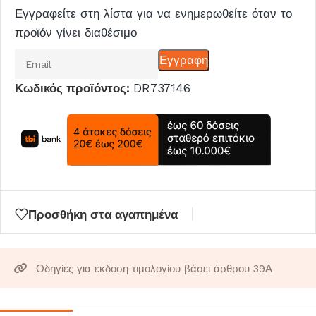
Εγγραφείτε στη λίστα για να ενημερωθείτε όταν το
προϊόν γίνει διαθέσιμο
Εισάγετε
Εγγραφη
το
Κωδικός προϊόντος:
DR737146
email
σας
για
να
μπείτε
στη
λίστα
Προσθήκη στα αγαπημένα
αναμονής
για
αυτό
Οδηγίες για έκδοση τιμολογίου βάσει άρθρου 39Α
το
προϊόν