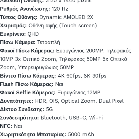
Ανάλυση Οθόνης:
3120 x 1440 pixels
Ρυθμός Ανανέωσης:
120 Hz
Τύπος Οθόνης:
Dynamic AMOLED 2X
Χειρισμός:
Οθόνη αφής (Touch screen)
Ευκρίνεια:
QHD
Πίσω Κάμερα:
Τετραπλή
Φακοί Πίσω Κάμερας:
Ευρυγώνιος 200MP, Τηλεφακός
10MP 3x Οπτικό Zoom, Τηλεφακός 50MP 5x Οπτικό
Zoom, Υπερευρυγώνιος 50MP
Βίντεο Πίσω Κάμερας:
4K 60fps, 8K 30fps
Flash Πίσω Κάμερας:
Ναι
Φακοί Selfie Κάμερας:
Ευρυγώνιος 12MP
Δυνατότητες:
HDR, OIS, Optical Zoom, Dual Pixel
Δίκτυο Σύνδεσης:
5G
Συνδεσιμότητα:
Bluetooth, USB-C, Wi-Fi
NFC:
Ναι
Χωρητικότητα Μπαταρίας:
5000 mAh