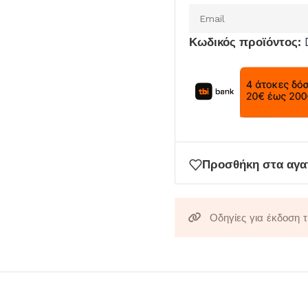
Εισάγετε
το
Κωδικός προϊόντος:
email
σας
για
να
μπείτε
στη
λίστα
Προσθήκη στα αγ
αναμονής
για
αυτό
Οδηγίες για έκδοση 
το
προϊόν