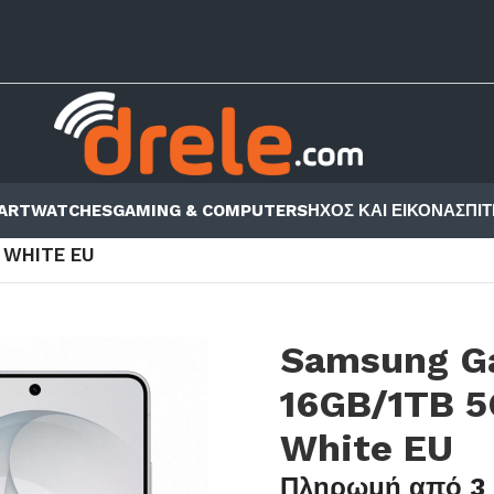
ARTWATCHES
GAMING & COMPUTERS
ΗΧΟΣ ΚΑΙ ΕΙΚΟΝΑ
ΣΠΙΤ
S S
/
GALAXY S26 ULTRA
/
 WHITE EU
Samsung Ga
16GB/1TB 5
White EU
Πληρωμή από 3 