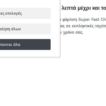
Φορτίστε σε περίπου 30 λεπτά μέχρι και τ
ες επιλογές
Το Galaxy S26 Ultra υποστηρίζει φόρτιση Super Fast Ch
για να ανεφοδιάζει τη συσκευή σας σε εκπληκτικές ταχύτ
οίηση όλων
την ποιότητα της μπαταρίας ή τον χρόνο σας.
πονται όλα