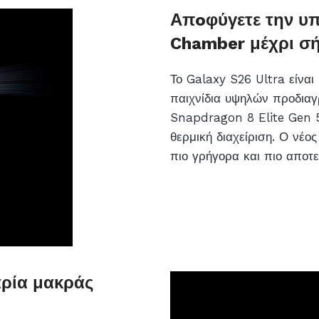
Απoφύγετε την υπ
Chamber μέχρι σ
Το Galaxy S26 Ultra είναι
παιχνίδια υψηλών προδιαγρ
Snapdragon 8 Elite Gen 
θερμική διαχείριση. Ο νέο
πιο γρήγορα και πιο αποτ
αρία μακράς