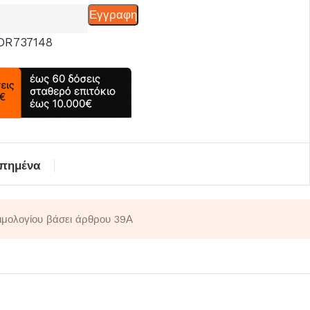
Εγγραφη
DR737148
απημένα
τιμολογίου βάσει άρθρου 39Α