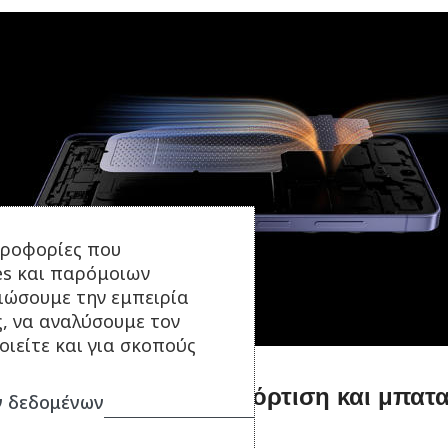
ηροφορίες που
es και παρόμοιων
τιώσουμε την εμπειρία
ς, να αναλύσουμε τον
ιείτε και για σκοπούς
Εξαιρετικά γρήγορη φόρτιση και μπατ
 δεδομένων
διαρκείας