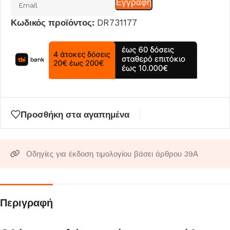
Εγγραφη
το
Κωδικός προϊόντος:
DR731177
email
σας
για
να
μπείτε
στη
λίστα
Προσθήκη στα αγαπημένα
αναμονής
για
αυτό
Οδηγίες για έκδοση τιμολογίου βάσει άρθρου 39Α
το
προϊόν
Περιγραφή