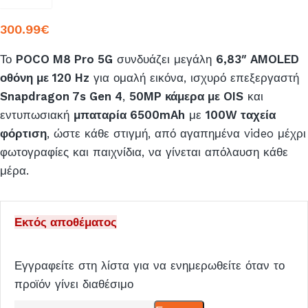
300.99
€
Το
POCO M8 Pro 5G
συνδυάζει μεγάλη
6,83″ AMOLED
οθόνη με 120 Hz
για ομαλή εικόνα, ισχυρό επεξεργαστή
Snapdragon 7s Gen 4
,
50MP κάμερα με OIS
και
εντυπωσιακή
μπαταρία 6500mAh
με
100W ταχεία
φόρτιση
, ώστε κάθε στιγμή, από αγαπημένα video μέχρι
φωτογραφίες και παιχνίδια, να γίνεται απόλαυση κάθε
μέρα.
Εκτός αποθέματος
Εγγραφείτε στη λίστα για να ενημερωθείτε όταν το
προϊόν γίνει διαθέσιμο
Εισάγετε