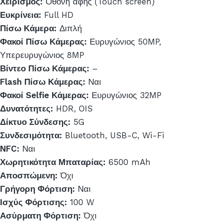
Χειρισμός:
Οθόνη αφής (Touch screen)
Ευκρίνεια:
Full HD
Πίσω Κάμερα:
Διπλή
Φακοί Πίσω Κάμερας:
Ευρυγώνιος 50MP,
Υπερευρυγώνιος 8MP
Βίντεο Πίσω Κάμερας:
–
Flash Πίσω Κάμερας:
Ναι
Φακοί Selfie Κάμερας:
Ευρυγώνιος 32MP
Δυνατότητες:
HDR, OIS
Δίκτυο Σύνδεσης:
5G
Συνδεσιμότητα:
Bluetooth, USB-C, Wi-Fi
NFC:
Ναι
Χωρητικότητα Μπαταρίας:
6500 mAh
Αποσπώμενη:
Όχι
Γρήγορη Φόρτιση:
Ναι
Ισχύς Φόρτισης:
100 W
Ασύρματη Φόρτιση:
Όχι