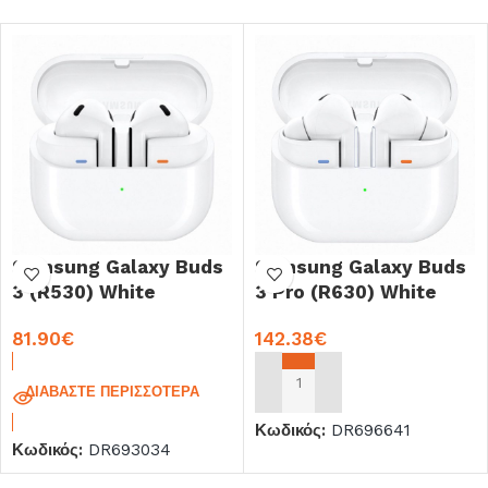
Samsung Galaxy Buds
Samsung Galaxy Buds
3 (R530) White
3 Pro (R630) White
81.90
€
142.38
€
ΔΙΑΒΆΣΤΕ ΠΕΡΙΣΣΌΤΕΡΑ
ΠΡΟΣΘΉΚΗ ΣΤΟ ΚΑΛΆΘΙ
Κωδικός:
DR696641
Κωδικός:
DR693034