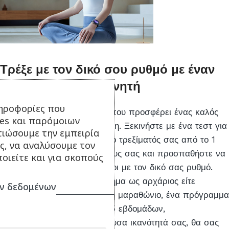
Τρέξε με τον δικό σου ρυθμό με έναν
προσωπικό προπονητή
ηροφορίες που
Μετά την πλήρη ανάκαμψη που προσφέρει ένας καλός
ies και παρόμοιων
ύπνος, ήρθε η ώρα για κίνηση. Ξεκινήστε με ένα τεστ για
τιώσουμε την εμπειρία
να προσδιορίσετε το επίπεδο τρεξίματός σας από το 1
ς, να αναλύσουμε τον
έως το 10. Θέστε τους στόχους σας και προσπαθήστε να
οιείτε και για σκοπούς
τους πετύχετε προπονούμενοι με τον δικό σας ρυθμό.
Είτε κάνετε το πρώτο σας βήμα ως αρχάριος είτε
ν δεδομένων
προπονείστε για έναν πλήρη μαραθώνιο, ένα πρόγραμμα
Καθοδήγησης τρεξίματος 3-5 εβδομάδων,
προσαρμοσμένο στην τρέχουσα ικανότητά σας, θα σας