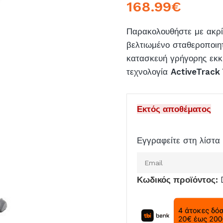
168.99
€
Παρακολουθήστε με ακρίβ
βελτιωμένο σταθεροποι
κατασκευή γρήγορης εκκί
τεχνολογία
ActiveTrack 
Εκτός αποθέματος
Εγγραφείτε στη λίστα 
Εισάγετε
το
Κωδικός προϊόντος:
email
σας
για
να