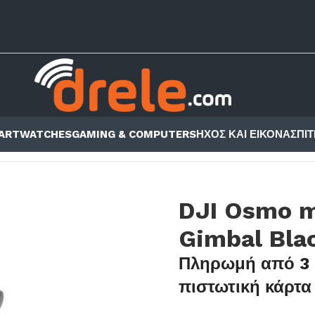
ARTWATCHES
GAMING & COMPUTERS
ΗΧΟΣ ΚΑΙ ΕΙΚΟΝΑ
ΣΠΙΤ
ON CAMERAS
/
DJI OSMO MOBILE 7P GIMBAL BLACK
DJI Osmo m
Gimbal Bla
Πληρωμή από 3 
πιστωτική κάρτα