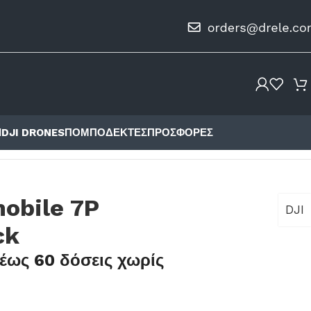
Ι
DJI DRONES
ΠΟΜΠΟΔΈΚΤΕΣ
ΠΡΟΣΦΟΡΈΣ
obile 7P
DJI
ck
έως 60 δόσεις χωρίς