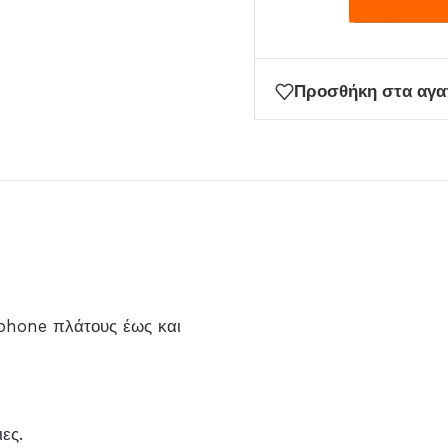
μπείτε
στη
λίστα
Προσθήκη στα αγ
αναμονής
για
αυτό
το
προϊόν
phone πλάτους έως και
ες.