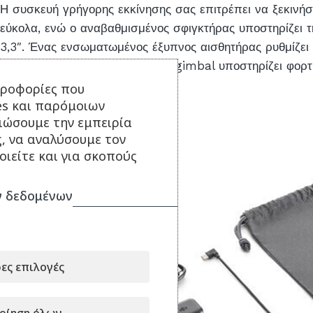
Η συσκευή γρήγορης εκκίνησης σας επιτρέπει να ξεκινήσ
εύκολα, ενώ ο αναβαθμισμένος σφιγκτήρας υποστηρίζει 
3,3″. Ένας ενσωματωμένος έξυπνος αισθητήρας ρυθμίζει
για βέλτιστη σταθεροποίηση. Το gimbal υποστηρίζει φορτί
ηροφορίες που
es και παρόμοιων
τιώσουμε την εμπειρία
ς, να αναλύσουμε τον
ιείτε και για σκοπούς
 δεδομένων
ες επιλογές