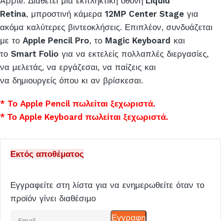
Apple. Διαθέτει μια εκπληκτική οθόνη
Liquid
Retina
, μπροστινή κάμερα
12MP Center Stage
για
ακόμα καλύτερες βιντεοκλήσεις. Επιπλέον, συνδυάζεται
με το
Apple Pencil Pro
, το
Magic Keyboard
και
το
Smart Folio
για να εκτελείς πολλαπλές διεργασίες,
να μελετάς, να εργάζεσαι, να παίζεις και
να δημιουργείς όπου κι αν βρίσκεσαι.
* To Apple Pencil πωλείται ξεχωριστά.
* Το Apple Keyboard πωλείται ξεχωριστά.
Εκτός αποθέματος
Εγγραφείτε στη λίστα για να ενημερωθείτε όταν το
προϊόν γίνει διαθέσιμο
Εισάγετε
Εγγραφη