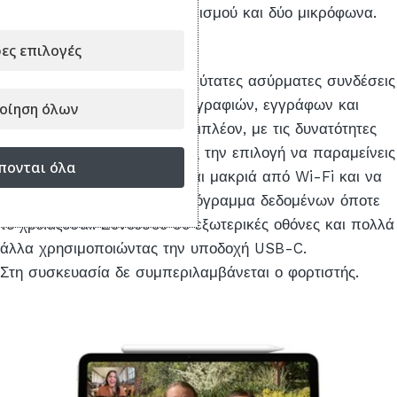
ηχεία οριζόντιου προσανατολισμού και δύο μικρόφωνα.
Συνδεσιμότητα
ες επιλογές
Το
Wi-Fi 6E
σου παρέχει ταχύτατες ασύρματες συνδέσεις
για γρήγορη μεταφορά φωτογραφιών, εγγράφων και
οίηση όλων
μεγάλων αρχείων βίντεο. Επιπλέον, με τις δυνατότητες
κινητής τηλεφωνίας
5G,
έχεις την επιλογή να παραμείνεις
πονται όλα
συνδεδεμένος όταν βρίσκεσαι μακριά από Wi-Fi και να
προσθέσεις ένα ευέλικτο πρόγραμμα δεδομένων όποτε
το χρειάζεσαι. Συνδέσου σε εξωτερικές οθόνες και πολλά
άλλα χρησιμοποιώντας την υποδοχή USB-C.
Στη συσκευασία δε συμπεριλαμβάνεται ο φορτιστής.