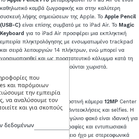
καθηλωτικό καμβά ζωγραφικής και στην καλύτερη
συσκευή λήψης σημειώσεων της Apple. Το
Apple Pencil
(USB-C)
είναι επίσης συμβατό με το iPad Air. Το
Magic
Keyboard
για το iPad Air προσφέρει μια εκπληκτική
εμπειρία πληκτρολόγησης με ενσωματωμένο trackpad
και σειρά λειτουργιών 14 πλήκτρων, ενώ μπορεί να
χρησιμοποιηθεί και ως προστατευτικό κάλυμμα κατά τη
μεταφορά. Τα αξεσουάρ πωλούνται χωριστά.
ηροφορίες που
ies και παρόμοιων
Προηγμένες Κάμερες
τιώσουμε την εμπειρία
ς, να αναλύσουμε τον
Το
iPad Air
διαθέτει μια μπροστινή κάμερα
12MP
Center
οιείτε και για σκοπούς
Stage που είναι ιδανική για βιντεοκλήσεις και selfies. Η
πίσω κάμερα 12 MP με Ευρυγώνιο φακό είναι ιδανική για
ν δεδομένων
να τραβάς αξέχαστες φωτογραφίες και εντυπωσιακά
βίντεο 4K. Και απόλαυσε τέλειο ήχο με στερεοφωνικά