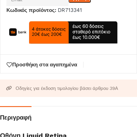
το
Κωδικός προϊόντος:
DR713341
email
σας
για
να
μπείτε
στη
λίστα
Προσθήκη στα αγαπημένα
αναμονής
για
αυτό
Οδηγίες για έκδοση τιμολογίου βάσει άρθρου 39Α
το
προϊόν
Περιγραφή
Οθόνη Liquid Retina