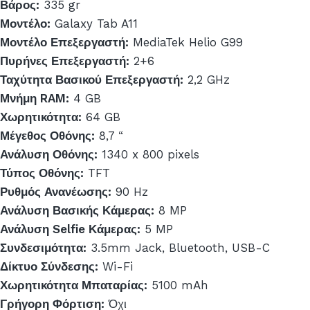
Βάρος:
335 gr
Μοντέλο:
Galaxy Tab A11
Μοντέλο Επεξεργαστή:
MediaTek Helio G99
Πυρήνες Επεξεργαστή:
2+6
Ταχύτητα Βασικού Επεξεργαστή:
2,2 GHz
Μνήμη RAM:
4 GB
Χωρητικότητα:
64 GB
Μέγεθος Οθόνης:
8,7 “
Ανάλυση Οθόνης:
1340 x 800 pixels
Τύπος Οθόνης:
TFT
Ρυθμός Ανανέωσης:
90 Hz
Ανάλυση Βασικής Κάμερας:
8 MP
Ανάλυση Selfie Κάμερας:
5 MP
Συνδεσιμότητα:
3.5mm Jack, Bluetooth, USB-C
Δίκτυο Σύνδεσης:
Wi-Fi
Χωρητικότητα Μπαταρίας:
5100 mAh
Γρήγορη Φόρτιση:
Όχι