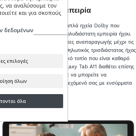
ς, να αναλύσουμε τον
Πλούσια ηχητική εμπειρία
οιείτε και για σκοπούς
Το Galaxy Tab A11 διαθέτει διπλά ηχεία Dolby που
ν δεδομένων
προσφέρουν μια πλούσια, πολυδιάστατη εμπειρία ήχου.
Από τις αγαπημένες σας λίστες αναπαραγωγής μέχρι τις
πιο πρόσφατες ταινίες, ο καθηλωτικός τρισδιάστατος ήχος
σας παρασύρει σε ένα ηχητικό τοπίο που είναι καθαρό
ες επιλογές
και βαθιά καθηλωτικό. Το Galaxy Tab A11 διαθέτει επίσης
υποδοχή ήχου 3,5 mm, ώστε να μπορείτε να
οίηση όλων
απολαμβάνετε άνετα το περιεχόμενό σας με ενσύρματα
ακουστικά.
πονται όλα