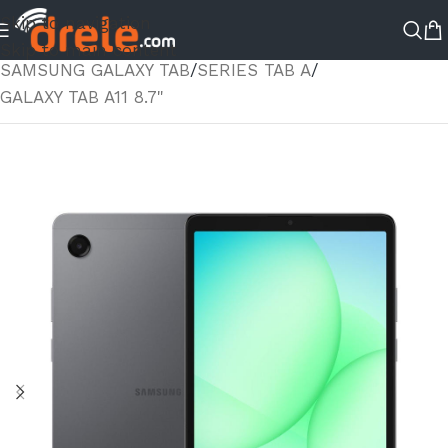
Skip to navigation
ΑΡΧΙΚΉ ΣΕΛΊΔΑ
/
ΚΑΤΆΣΤΗΜΑ
/
TABLETS
/
Skip to main content
SAMSUNG GALAXY TAB
/
SERIES TAB A
/
GALAXY TAB A11 8.7"