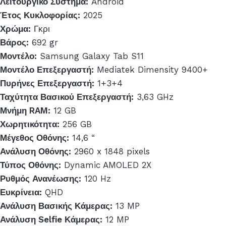
Λειτουργικό Σύστημα:
Android
Έτος Κυκλοφορίας:
2025
Χρώμα:
Γκρι
Βάρος:
692 gr
Μοντέλο:
Samsung Galaxy Tab S11
Μοντέλο Επεξεργαστή:
Mediatek Dimensity 9400+
Πυρήνες Επεξεργαστή:
1+3+4
Ταχύτητα Βασικού Επεξεργαστή:
3,63 GHz
Μνήμη RAM:
12 GB
Χωρητικότητα:
256 GB
Μέγεθος Οθόνης:
14,6 “
Ανάλυση Οθόνης:
2960 x 1848 pixels
Τύπος Οθόνης:
Dynamic AMOLED 2X
Ρυθμός Ανανέωσης:
120 Hz
Ευκρίνεια:
QHD
Ανάλυση Βασικής Κάμερας:
13 MP
Ανάλυση Selfie Κάμερας:
12 MP