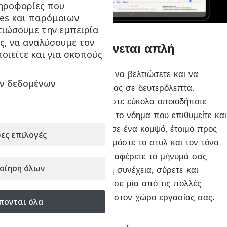
ηροφορίες που
ies και παρόμοιων
τιώσουμε την εμπειρία
ς, να αναλύσουμε τον
Η έξυπνη γραφή, γίνεται απλή
οιείτε και για σκοπούς
Το Writing Assist σάς βοηθά να βελτιώσετε και να
ν δεδομένων
μεταμορφώσετε το κείμενό σας σε δευτερόλεπτα.
Δημιουργήστε και αναθεωρήστε εύκολα οποιοδήποτε
κείμενο ώστε να ταιριάζει με το νόημα που επιθυμείτε και
μετατρέψτε τις σκέψεις σας σε ένα κομψό, έτοιμο προς
ες επιλογές
χρήση περιεχόμενο. Προσαρμόστε το στυλ και τον τόνο
με λίγα πατήματα, για να μεταφέρετε το μήνυμά σας
οίηση όλων
ακριβώς όπως το θέλετε. Στη συνέχεια, σύρετε και
αποθέστε εύκολα το κείμενο σε μία από τις πολλές
υποστηριζόμενες εφαρμογές στον χώρο εργασίας σας.
πονται όλα