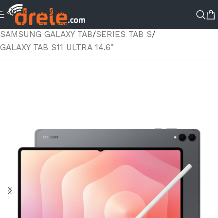
Skip to navigation
ΑΡΧΙΚΉ ΣΕΛΊΔΑ
/
ΚΑΤΆΣΤΗΜΑ
/
TABLETS
/
Skip to main content
SAMSUNG GALAXY TAB
/
SERIES TAB S
/
GALAXY TAB S11 ULTRA 14.6"