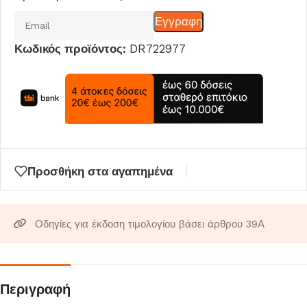
Εισάγετε
Εγγραφη
το
Κωδικός προϊόντος:
DR722977
email
σας
για
να
μπείτε
στη
λίστα
Προσθήκη στα αγαπημένα
αναμονής
για
αυτό
Οδηγίες για έκδοση τιμολογίου βάσει άρθρου 39Α
το
προϊόν
Περιγραφή